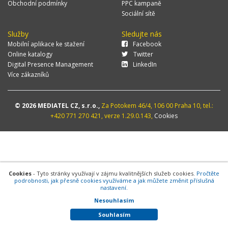
Obchodní podmínky
PPC kampaně
Sociální sítě
Služby
Sledujte nás
Mobilní aplikace ke stažení
Facebook
Online katalogy
Twitter
Digital Presence Management
LinkedIn
Více zákazníků
© 2026 MEDIATEL CZ, s.r.o.,
Za Potokem 46/4, 106 00 Praha 10, tel.:
+420 771 270 421, verze 1.29.0.143,
Cookies
Cookies
- Tyto stránky využívají v zájmu kvalitnějších služeb cookies.
Pročtěte
podrobnosti, jak přesně cookies využíváme a jak můžete změnit příslušná
nastavení.
Nesouhlasím
Souhlasím