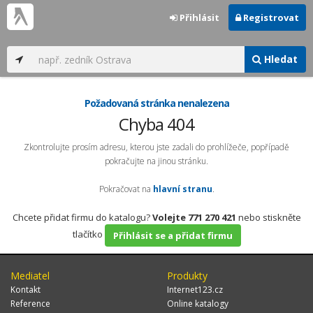
Přihlásit
Registrovat
Hledat
Požadovaná stránka nenalezena
Chyba 404
Zkontrolujte prosím adresu, kterou jste zadali do prohlížeče, popřípadě
pokračujte na jinou stránku.
Pokračovat na
hlavní stranu
.
Chcete přidat firmu do katalogu?
Volejte 771 270 421
nebo stiskněte
tlačítko
Přihlásit se a přidat firmu
Mediatel
Produkty
Kontakt
Internet123.cz
Reference
Online katalogy