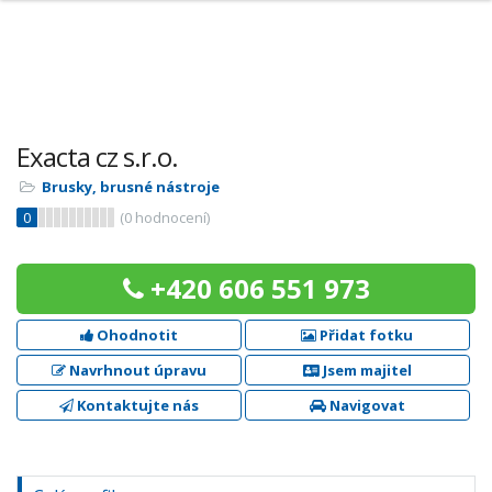
Exacta cz s.r.o.
Brusky, brusné nástroje
0
(
0
hodnocení)
+420 606 551 973
Ohodnotit
Přidat fotku
Navrhnout úpravu
Jsem majitel
Kontaktujte nás
Navigovat