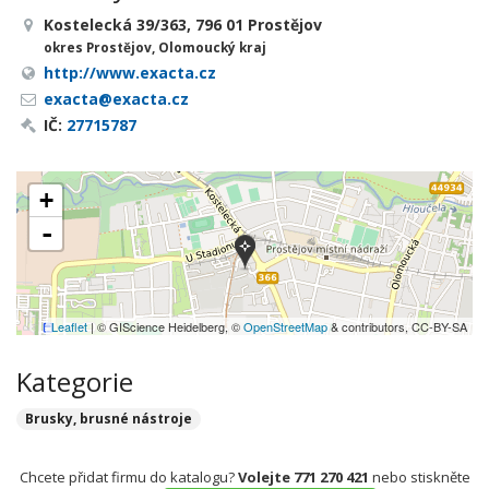
Kostelecká 39/363, 796 01 Prostějov
okres Prostějov, Olomoucký kraj
http://www.exacta.cz
exacta@exacta.cz
IČ:
27715787
+
-
Leaflet
| © GIScience Heidelberg, ©
OpenStreetMap
& contributors, CC-BY-SA
Kategorie
Brusky, brusné nástroje
Chcete přidat firmu do katalogu?
Volejte 771 270 421
nebo stiskněte