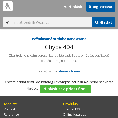
Přihlásit
Registrovat
Hledat
Požadovaná stránka nenalezena
Chyba 404
Zkontrolujte prosím adresu, kterou jste zadali do prohlížeče, popřípadě
pokračujte na jinou stránku.
Pokračovat na
hlavní stranu
.
Chcete přidat firmu do katalogu?
Volejte 771 270 421
nebo stiskněte
tlačítko
Přihlásit se a přidat firmu
Mediatel
Produkty
Kontakt
Internet123.cz
Reference
Online katalogy