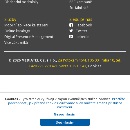
Obchodní podmínky
PPC kampaně
Sociální sítě
Služby
Sledujte nás
Mobilní aplikace ke stažení
Facebook
Online katalogy
Twitter
Digital Presence Management
LinkedIn
Více zákazníků
© 2026 MEDIATEL CZ, s.r.o.,
Za Potokem 46/4, 106 00 Praha 10, tel.:
+420 771 270 421, verze 1.29.0.143,
Cookies
Cookies
- Tyto stránky využívají v zájmu kvalitnějších služeb cookies.
Pročtěte
podrobnosti, jak přesně cookies využíváme a jak můžete změnit příslušná
nastavení.
Nesouhlasím
Souhlasím