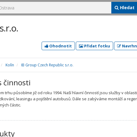
Hledat
.r.o.
Ohodnotit
Přidat fotku
Navrhn
Kolín
IB Group Czech Republic s.r.o.
s činnosti
m trhu působíme již od roku 1994. Naší hlavní činností jsou služby v oblast
dkování, leasingu a pojištění autobusů. Dále se zabýváme montáží a rege
vných částic.
ukty