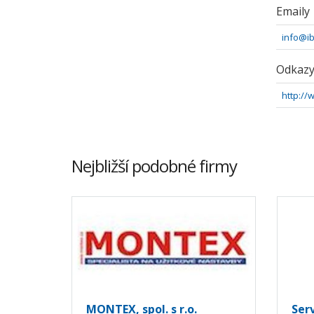
Emaily
info@i
Odkaz
http://
Nejbližší podobné firmy
MONTEX, spol. s r.o.
Ser