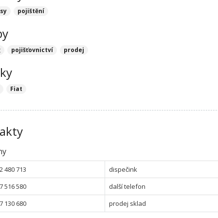
sy
pojištění
by
g
pojišťovnictví
prodej
ky
Fiat
akty
ny
2 480 713
dispečink
7 516 580
další telefon
7 130 680
prodej sklad