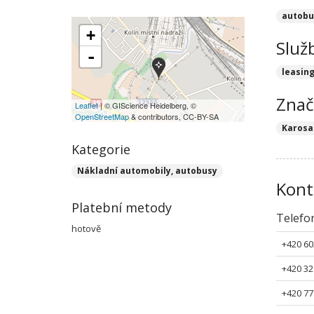
autobu
+
Služ
-
leasin
Znač
Leaflet
| © GIScience Heidelberg, ©
OpenStreetMap
& contributors, CC-BY-SA
Karosa
Kategorie
Nákladní automobily, autobusy
Kont
Platební metody
Telefo
hotově
+420 60
+420 32
+420 77