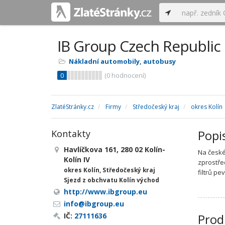
IB Group Czech Republic s
Nákladní automobily, autobusy
0
(
0
hodnocení)
ZlatéStránky.cz
Firmy
Středočeský kraj
okres Kolín
Popi
Kontakty
Havlíčkova 161, 280 02 Kolín-
Na české
Kolín IV
zprostře
okres Kolín, Středočeský kraj
filtrů pe
Sjezd z obchvatu Kolín východ
http://www.ibgroup.eu
info@ibgroup.eu
IČ:
27111636
Prod