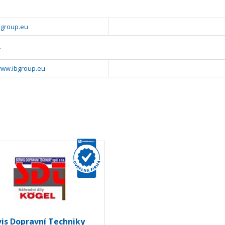
bgroup.eu
y
www.ibgroup.eu
vis Dopravní Techniky