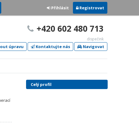
Přihlásit
Registrovat
+420 602 480 713
dispečink
out úpravu
Kontaktujte nás
Navigovat
Celý profil
i
nerací