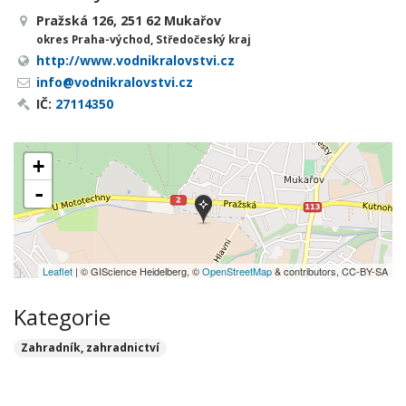
Pražská 126, 251 62 Mukařov
okres Praha-východ, Středočeský kraj
http://www.vodnikralovstvi.cz
info@vodnikralovstvi.cz
IČ:
27114350
+
-
Leaflet
| © GIScience Heidelberg, ©
OpenStreetMap
& contributors, CC-BY-SA
Kategorie
Zahradník, zahradnictví