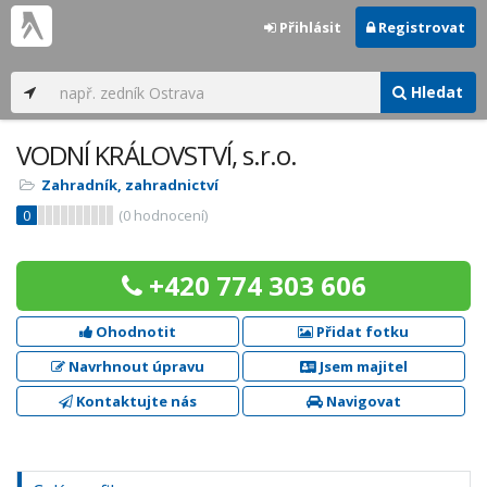
Přihlásit
Registrovat
Hledat
VODNÍ KRÁLOVSTVÍ, s.r.o.
Zahradník, zahradnictví
0
(
0
hodnocení)
+420 774 303 606
Ohodnotit
Přidat fotku
Navrhnout úpravu
Jsem majitel
Kontaktujte nás
Navigovat