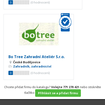
0
(
0
hodnocení)
Bo Tree Zahradní Ateliér S.r.o.
České Budějovice
Zahradník, zahradnictví
0
(
0
hodnocení)
Chcete přidat firmu do katalogu?
Volejte 771 270 421
nebo stiskněte
tlačítko
Přihlásit se a přidat firmu