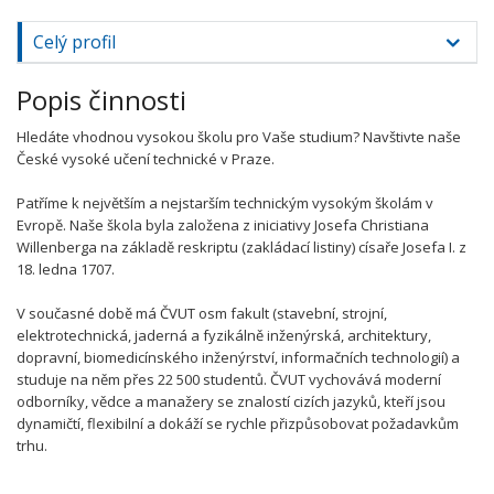
Celý profil
Popis činnosti
Hledáte vhodnou vysokou školu pro Vaše studium? Navštivte naše
České vysoké učení technické v Praze.
Patříme k největším a nejstarším technickým vysokým školám v
Evropě. Naše škola byla založena z iniciativy Josefa Christiana
Willenberga na základě reskriptu (zakládací listiny) císaře Josefa I. z
18. ledna 1707.
V současné době má ČVUT osm fakult (stavební, strojní,
elektrotechnická, jaderná a fyzikálně inženýrská, architektury,
dopravní, biomedicínského inženýrství, informačních technologií) a
studuje na něm přes 22 500 studentů. ČVUT vychovává moderní
odborníky, vědce a manažery se znalostí cizích jazyků, kteří jsou
dynamičtí, flexibilní a dokáží se rychle přizpůsobovat požadavkům
trhu.