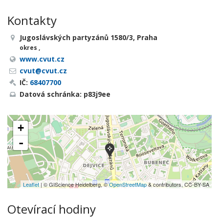
Kontakty
Jugoslávských partyzánů 1580/3, Praha
okres ,
www.cvut.cz
cvut@cvut.cz
IČ:
68407700
Datová schránka: p83j9ee
+
-
Leaflet
| © GIScience Heidelberg, ©
OpenStreetMap
& contributors, CC-BY-SA
Otevírací hodiny