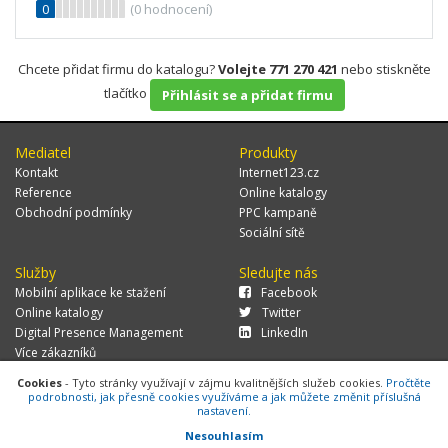
0
(
0
hodnocení)
Chcete přidat firmu do katalogu?
Volejte 771 270 421
nebo stiskněte
tlačítko
Přihlásit se a přidat firmu
Mediatel
Produkty
Kontakt
Internet123.cz
Reference
Online katalogy
Obchodní podmínky
PPC kampaně
Sociální sítě
Služby
Sledujte nás
Mobilní aplikace ke stažení
Facebook
Online katalogy
Twitter
Digital Presence Management
LinkedIn
Více zákazníků
Cookies
- Tyto stránky využívají v zájmu kvalitnějších služeb cookies.
Pročtěte
podrobnosti, jak přesně cookies využíváme a jak můžete změnit příslušná
nastavení.
© 2026 MEDIATEL CZ, s.r.o.,
Za Potokem 46/4, 106 00 Praha 10, tel.:
+420 771 270 421, verze 1.29.0.143,
Cookies
Nesouhlasím