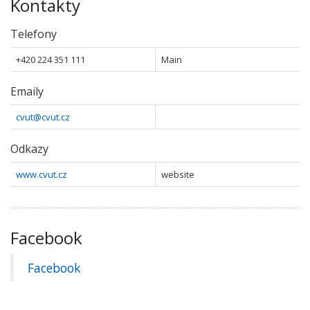
Kontakty
Telefony
+420 224 351 111
Main
Emaily
cvut@cvut.cz
Odkazy
www.cvut.cz
website
Facebook
Facebook