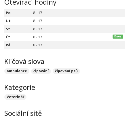
Otevírací hodiny
Po
8 - 17
Út
8 - 17
St
8 - 17
Čt
8 - 17
Dnes
Pá
8 - 17
Klíčová slova
ambulance
čipování
čipování psů
Kategorie
Veterinář
Sociální sítě