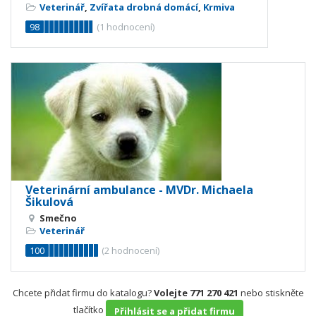
Veterinář
,
Zvířata drobná domácí
,
Krmiva
98
(
1
hodnocení)
Veterinární ambulance - MVDr. Michaela
Šikulová
Smečno
Veterinář
100
(
2
hodnocení)
Chcete přidat firmu do katalogu?
Volejte 771 270 421
nebo stiskněte
tlačítko
Přihlásit se a přidat firmu