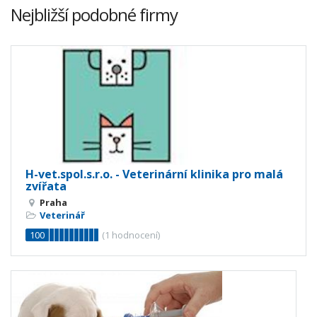
Nejbližší podobné firmy
H-vet.spol.s.r.o. - Veterinární klinika pro malá
zvířata
Praha
Veterinář
100
(
1
hodnocení)