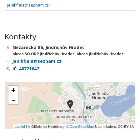
jenikfiala@seznam.cz
Kontakty
Nežárecká 86, Jindřichův Hradec
okres SO ORP Jindřichův Hradec, okres Jindřichův Hradec
jenikfiala@seznam.cz
IČ:
40721647
+
-
Leaflet
| © GIScience Heidelberg, ©
OpenStreetMap
& contributors, CC-BY-SA