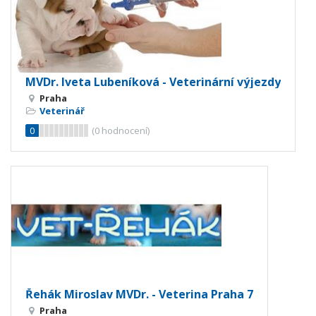
MVDr. Iveta Lubeníková - Veterinární výjezdy
Praha
Veterinář
0
(
0
hodnocení)
Řehák Miroslav MVDr. - Veterina Praha 7
Praha