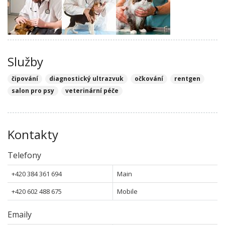
Služby
čipování
diagnostický ultrazvuk
očkování
rentgen
salon pro psy
veterinární péče
Kontakty
Telefony
+420 384 361 694
Main
+420 602 488 675
Mobile
Emaily