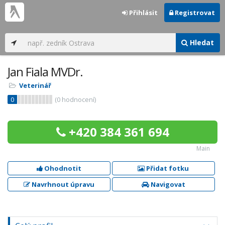
Přihlásit
Registrovat
Hledat
Jan Fiala MVDr.
Veterinář
0
(
0
hodnocení)
+420 384 361 694
Main
Ohodnotit
Přidat fotku
Navrhnout úpravu
Navigovat