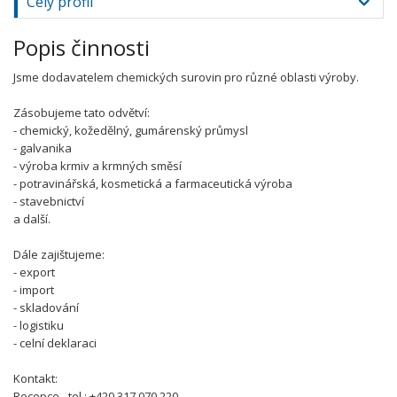
Celý profil
Popis činnosti
Jsme dodavatelem chemických surovin pro různé oblasti výroby.
Zásobujeme tato odvětví:
- chemický, kožedělný, gumárenský průmysl
- galvanika
- výroba krmiv a krmných směsí
- potravinářská, kosmetická a farmaceutická výroba
- stavebnictví
a další.
Dále zajištujeme:
- export
- import
- skladování
- logistiku
- celní deklaraci
Kontakt:
Recepce - tel.: +420 317 070 220