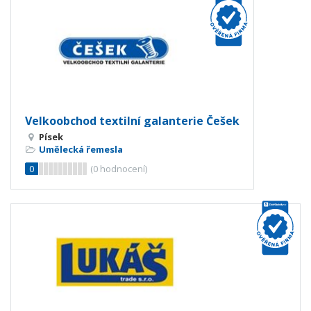
Velkoobchod textilní galanterie Češek
Písek
Umělecká řemesla
0
(
0
hodnocení)