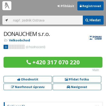
Přihlásit
Registrovat
Hledat
DONAUCHEM s.r.o.
Velkoobchod
0
(
0
hodnocení)
+420 317 070 220
Main
Ohodnotit
Přidat fotku
Navrhnout úpravu
Navigovat