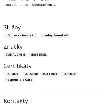
E-mail: donauchem@donauchem.cz _
Služby
přeprava chemikálií
prodej chemikálií
Značky
DONAUCHEM
MASTERSIL
Certifikáty
ISO 9001
ISO 22000
ISO 14001
ISO 18001
Responsible Care
Kontakty