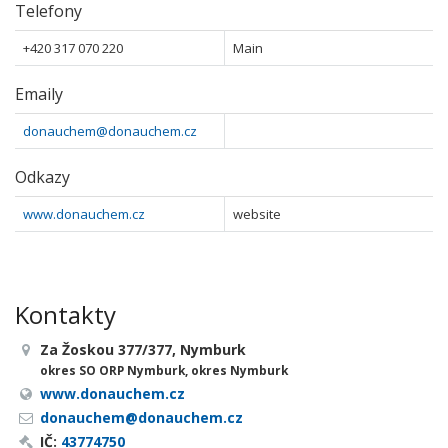
Telefony
+420 317 070 220
Main
Emaily
donauchem@donauchem.cz
Odkazy
www.donauchem.cz
website
Kontakty
Za Žoskou 377/377, Nymburk
okres SO ORP Nymburk, okres Nymburk
www.donauchem.cz
donauchem@donauchem.cz
IČ:
43774750