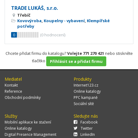
TRADE LUKÁŠ, s.r.o.
Třebíč
Kovovýroba
,
Koupelny - vybavení
,
Klempířské
potřeby
0
(
0
hodnocení)
Chcete přidat firmu do katalogu?
Volejte 771 270 421
nebo stiskněte
tlačítko
Přihlásit se a přidat firmu
Mediatel
Produkty
Kontakt
Internet123.cz
Reference
Online katalogy
Obchodní podmínky
PPC kampaně
Sociální sítě
Služby
Sledujte nás
Mobilní aplikace ke stažení
Facebook
Online katalogy
Twitter
Digital Presence Management
LinkedIn