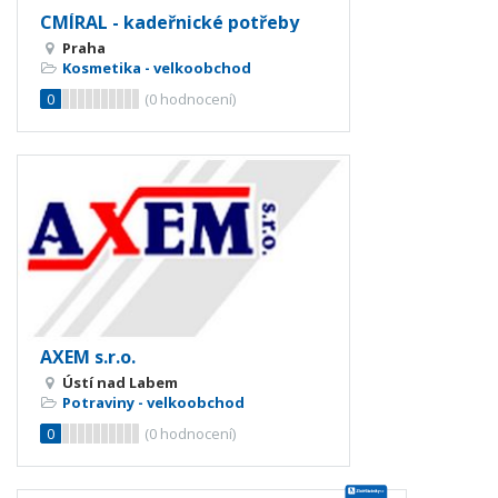
CMÍRAL - kadeřnické potřeby
Praha
Kosmetika - velkoobchod
0
(
0
hodnocení)
AXEM s.r.o.
Ústí nad Labem
Potraviny - velkoobchod
0
(
0
hodnocení)