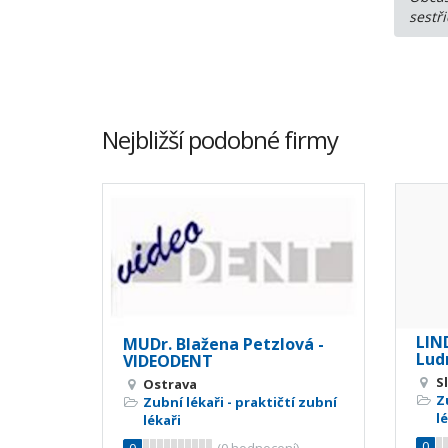
sestř
Nejbližší podobné firmy
LIND
MUDr. Blažena Petzlová -
Lud
VIDEODENT
S
Ostrava
Z
Zubní lékaři - praktičtí zubní
l
lékaři
0
0
(
0
hodnocení)