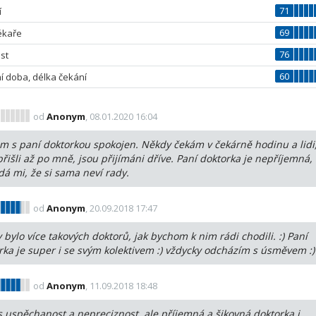
71
í
69
lékaře
76
st
60
í doba, délka čekání
od
Anonym
, 08.01.2020 16:04
m s paní doktorkou spokojen. Někdy čekám v čekárně hodinu a lidi
 přišli až po mně, jsou přijímáni dříve. Paní doktorka je nepříjemná,
dá mi, že si sama neví rady.
od
Anonym
, 20.09.2018 17:47
 bylo více takových doktorů, jak bychom k nim rádi chodili. :) Paní
rka je super i se svým kolektivem :) vždycky odcházím s úsměvem :)
od
Anonym
, 11.09.2018 18:48
 uspěchanost a nepreciznost, ale příjemná a šikovná doktorka i