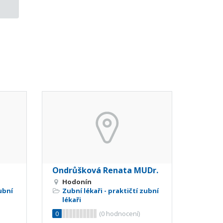
Ondrůšková Renata MUDr.
Hodonín
zubní
Zubní lékaři - praktičtí zubní
lékaři
0
(
0
hodnocení)