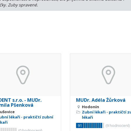
ičky. Zuby spravené.
ENT s.r.o. - MUDr.
MUDr. Adéla Žůrková
mila Pšenková
Hodonín
lušovice
Zubní lékaři - praktičtí 
ubní lékaři - praktičtí zubní
lékaři
ékaři
91
(
9
hodnocení)
(
0
hodnocení)