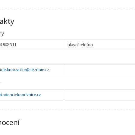
akty
ny
6 802 311
hlavní telefon
ncie.koprivnice@seznam.cz
y
ortodonciekoprivnice.cz
ocení