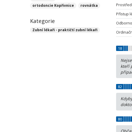
Prostřed
ortodoncie Kopřivnice
rovnátka
Přístup 
Kategorie
Odborno
Zubní lékaři - praktičtí zubní lékaři
Ordinačn
18
Nejse
kteří
připa
82
Kdyby
dokto
80
Občas