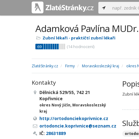
Adamková Pavlína MUDr. 
Zubní lékaři - praktičtí zubní lékaři
69
(
14
hodnocení)
ZlatéStránky.cz
Firmy
Moravskoslezský kraj
okres N
Popi
Kontakty
Dělnická 529/55, 742 21
Zubní lék
Kopřivnice
okres Nový Jičín, Moravskoslezský
kraj
http://ortodonciekoprivnice.cz
Služ
ortodoncie.koprivnice@seznam.cz
IČ:
28631889
ortodo