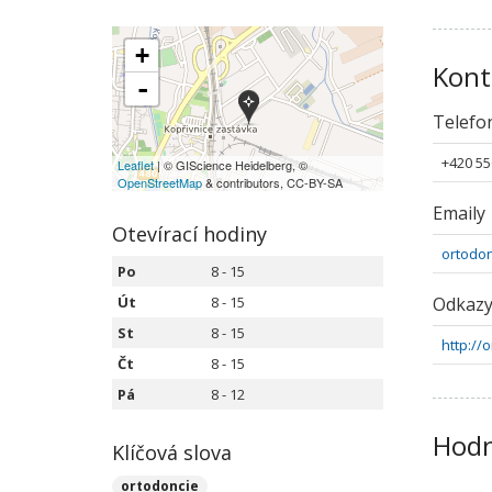
+
Kont
-
Telefo
+420 55
Leaflet
| © GIScience Heidelberg, ©
OpenStreetMap
& contributors, CC-BY-SA
Emaily
Otevírací hodiny
ortodo
Po
8 - 15
Út
8 - 15
Odkaz
St
8 - 15
http://
Čt
8 - 15
Pá
8 - 12
Hodn
Klíčová slova
ortodoncie