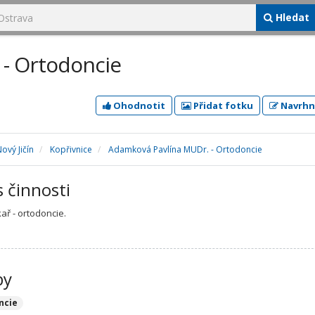
Hledat
- Ortodoncie
Ohodnotit
Přidat fotku
Navrhn
ový Jičín
Kopřivnice
Adamková Pavlína MUDr. - Ortodoncie
s činnosti
ař - ortodoncie.
by
ncie