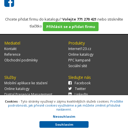
Chcete přidat firmu do katalogu?
Volejte 771 270 421
nebo stiskněte
tlačítko
Přihlásit se a přidat firmu
Mediatel
Produkty
Kontakt
Internet123.cz
Reference
Online katalogy
Obchodní podmínky
PPC kampaně
Sociální sítě
Služby
Sledujte nás
Mobilní aplikace ke stažení
Facebook
Online katalogy
Twitter
Digital Presence Management
LinkedIn
Více zákazníků
Cookies
- Tyto stránky využívají v zájmu kvalitnějších služeb cookies.
Pročtěte
podrobnosti, jak přesně cookies využíváme a jak můžete změnit příslušná
nastavení.
Nesouhlasím
© 2026 MEDIATEL CZ, s.r.o.,
Za Potokem 46/4, 106 00 Praha 10, tel.:
+420 771 270 421, verze 1.29.0.143,
Cookies
Souhlasím