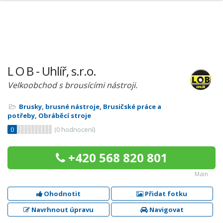
L O B - Uhlíř, s.r.o.
Velkoobchod s brousícími nástroji.
Brusky, brusné nástroje
,
Brusičské práce a
potřeby
,
Obráběcí stroje
0
(
0
hodnocení)
+420 568 820 801
Main
Ohodnotit
Přidat fotku
Navrhnout úpravu
Navigovat