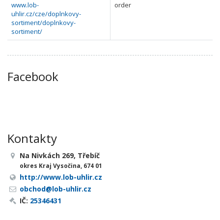
www.lob-
order
uhlir.cz/cze/doplnkovy-
sortiment/doplnkovy-
sortiment/
Facebook
Kontakty
Na Nivkách 269, Třebíč
okres Kraj Vysočina, 674 01
http://www.lob-uhlir.cz
obchod@lob-uhlir.cz
IČ:
25346431