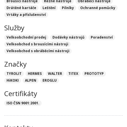
Brousící nástroje
Řezné nástroje
Obráběcí nástroje
Drátěné kartáče
Leštění
Pilníky
Ochranné pomůcky
Vrtáky a příslušenství
Služby
Velkoobchodní prodej
Dodávky nástrojů
Poradenství
Velkoobchod s brousícími nástroji
Velkoobchod s obráběcími nástroji
Značky
TYROLIT
HERMES
WALTER
TITEX
PROTOTYP
HiKOKI
ALPEN
EROGLU
Certifikáty
ISO ČSN 9001:2001.