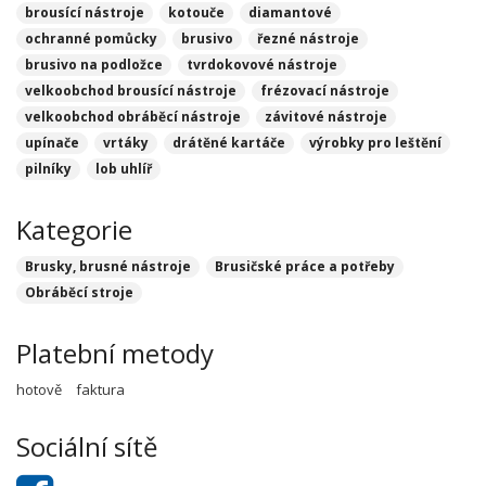
brousící nástroje
kotouče
diamantové
ochranné pomůcky
brusivo
řezné nástroje
brusivo na podložce
tvrdokovové nástroje
velkoobchod brousící nástroje
frézovací nástroje
velkoobchod obráběcí nástroje
závitové nástroje
upínače
vrtáky
drátěné kartáče
výrobky pro leštění
pilníky
lob uhlíř
Kategorie
Brusky, brusné nástroje
Brusičské práce a potřeby
Obráběcí stroje
Platební metody
hotově
faktura
Sociální sítě