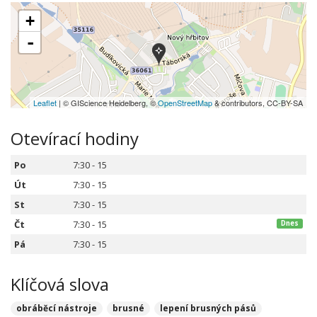
+
-
Leaflet
| © GIScience Heidelberg, ©
OpenStreetMap
& contributors, CC-BY-SA
Otevírací hodiny
Po
7:30 - 15
Út
7:30 - 15
St
7:30 - 15
Čt
7:30 - 15
Dnes
Pá
7:30 - 15
Klíčová slova
obráběcí nástroje
brusné
lepení brusných pásů