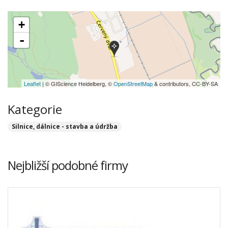
+
-
Leaflet
| © GIScience Heidelberg, ©
OpenStreetMap
& contributors, CC-BY-SA
Kategorie
Silnice, dálnice - stavba a údržba
Nejbližší podobné firmy