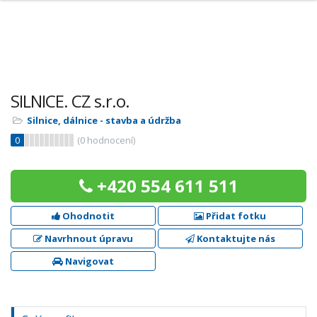
SILNICE. CZ s.r.o.
Silnice, dálnice - stavba a údržba
0
(
0
hodnocení)
+420 554 611 511
Ohodnotit
Přidat fotku
Navrhnout úpravu
Kontaktujte nás
Navigovat