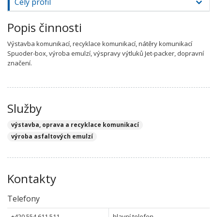
Celý profil
Popis činnosti
Výstavba komunikací, recyklace komunikací, nátěry komunikací
Spuoder-box, výroba emulzí, výspravy výtluků Jet-packer, dopravní
značení.
Služby
výstavba, oprava a recyklace komunikací
výroba asfaltových emulzí
Kontakty
Telefony
+420 554 611 511
hlavní telefon