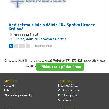
Ředitelství silnic a dálnic ČR - Správa Hradec
Králové
Hradec Králové
Silnice, dálnice - stavba a údržba
0
(
0
hodnocení)
Chcete přidat firmu do katalogu?
Volejte 771 270 421
nebo stiskněte
tlačítko
Přihlásit se a přidat firmu
Mediatel
Produkty
Kontakt
Internet123.cz
Reference
Online katalogy
Obchodní podmínky
PPC kampaně
Sociální sítě