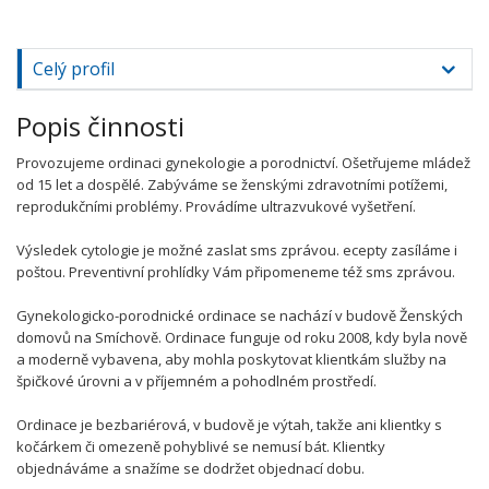
Celý profil
Popis činnosti
Provozujeme ordinaci gynekologie a porodnictví. Ošetřujeme mládež
od 15 let a dospělé. Zabýváme se ženskými zdravotními potížemi,
reprodukčními problémy. Provádíme ultrazvukové vyšetření.
Výsledek cytologie je možné zaslat sms zprávou. ecepty zasíláme i
poštou. Preventivní prohlídky Vám připomeneme též sms zprávou.
Gynekologicko-porodnické ordinace se nachází v budově Ženských
domovů na Smíchově. Ordinace funguje od roku 2008, kdy byla nově
a moderně vybavena, aby mohla poskytovat klientkám služby na
špičkové úrovni a v příjemném a pohodlném prostředí.
Ordinace je bezbariérová, v budově je výtah, takže ani klientky s
kočárkem či omezeně pohyblivé se nemusí bát. Klientky
objednáváme a snažíme se dodržet objednací dobu.