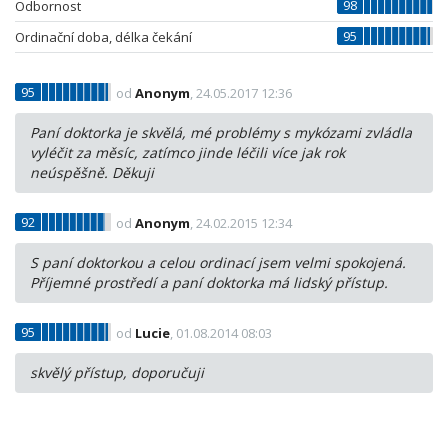
98
Odbornost
95
Ordinační doba, délka čekání
95
od
Anonym
, 24.05.2017 12:36
Paní doktorka je skvělá, mé problémy s mykózami zvládla
vyléčit za měsíc, zatímco jinde léčili více jak rok
neúspěšně. Děkuji
92
od
Anonym
, 24.02.2015 12:34
S paní doktorkou a celou ordinací jsem velmi spokojená.
Příjemné prostředí a paní doktorka má lidský přístup.
95
od
Lucie
, 01.08.2014 08:03
skvělý přístup, doporučuji