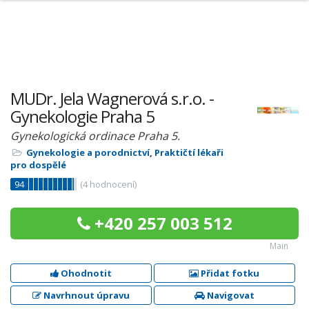
MUDr. Jela Wagnerová s.r.o. -
Gynekologie Praha 5
Gynekologická ordinace Praha 5.
Gynekologie a porodnictví
,
Praktičtí lékaři
pro dospělé
94
(
4
hodnocení)
+420 257 003 512
Main
Ohodnotit
Přidat fotku
Navrhnout úpravu
Navigovat