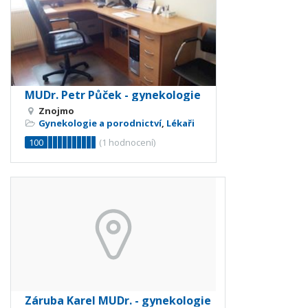
MUDr. Petr Půček - gynekologie
Znojmo
Gynekologie a porodnictví
,
Lékaři
100
(
1
hodnocení)
Záruba Karel MUDr. - gynekologie