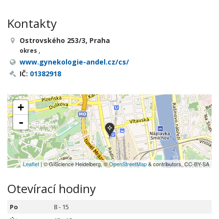
Kontakty
Ostrovského 253/3, Praha
okres ,
www.gynekologie-andel.cz/cs/
IČ:
01382918
+
-
Leaflet
| © GIScience Heidelberg, ©
OpenStreetMap
& contributors, CC-BY-SA
Otevírací hodiny
Po
8 - 15