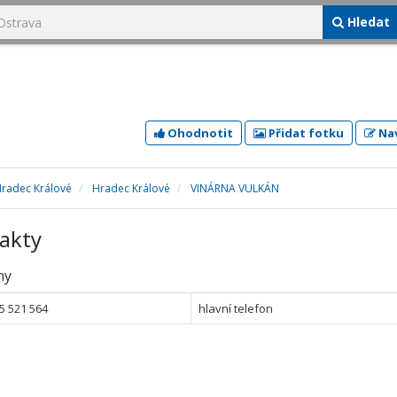
Hledat
Ohodnotit
Přidat fotku
Nav
Hradec Králové
Hradec Králové
VINÁRNA VULKÁN
akty
ny
5 521 564
hlavní telefon