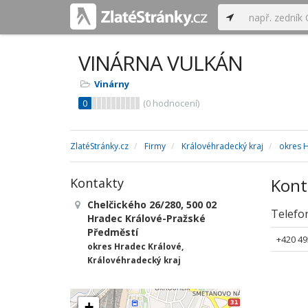
VINÁRNA VULKÁN
Vinárny
0
(
0
hodnocení)
ZlatéStránky.cz
Firmy
Královéhradecký kraj
okres 
Kont
Kontakty
Chelčického 26/280, 500 02
Telefo
Hradec Králové-Pražské
Předměstí
+420 49
okres Hradec Králové,
Královéhradecký kraj
+