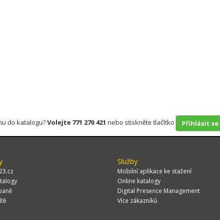
rmu do katalogu?
Volejte 771 270 421
nebo stiskněte tlačítko
Přihlásit se
y
Služby
23.cz
Mobilní aplikace ke stažení
talogy
Online katalogy
paně
Digital Presence Management
ítě
Více zákazníků