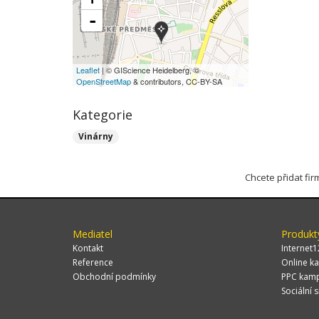
-
Leaflet
| © GIScience Heidelberg, ©
OpenStreetMap
& contributors, CC-BY-SA
Kategorie
Vinárny
Chcete přidat fi
Mediatel
Produkt
Kontakt
Internet1
Reference
Online ka
Obchodní podmínky
PPC kam
Sociální s