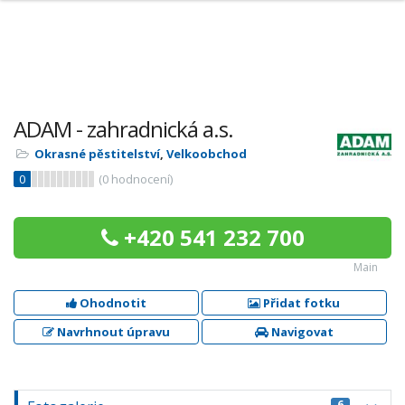
ADAM - zahradnická a.s.
Okrasné pěstitelství
,
Velkoobchod
0
(
0
hodnocení)
+420 541 232 700
Main
Ohodnotit
Přidat fotku
Navrhnout úpravu
Navigovat
6