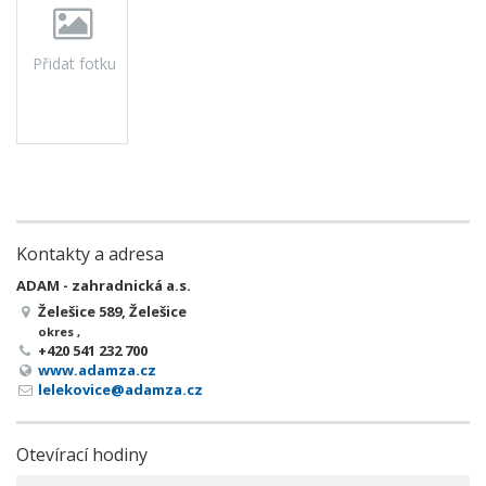
Přidat fotku
Kontakty a adresa
ADAM - zahradnická a.s.
Želešice 589, Želešice
okres ,
+420 541 232 700
www.adamza.cz
lelekovice@adamza.cz
Otevírací hodiny