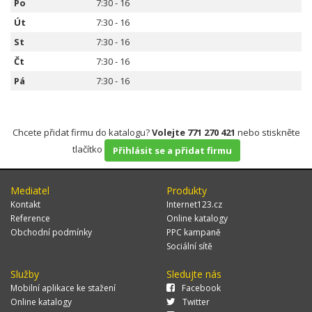
Po
7:30 - 16
Út
7:30 - 16
St
7:30 - 16
Čt
7:30 - 16
Pá
7:30 - 16
Chcete přidat firmu do katalogu?
Volejte 771 270 421
nebo stiskněte
tlačítko
Přihlásit se a přidat firmu
Mediatel
Produkty
Kontakt
Internet123.cz
Reference
Online katalogy
Obchodní podmínky
PPC kampaně
Sociální sítě
Služby
Sledujte nás
Mobilní aplikace ke stažení
Facebook
Online katalogy
Twitter