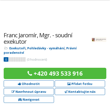
Franc Jaromír, Mgr. - soudní
exekutor
Exekutoři
,
Pohledávky - vymáhání
,
Právní
poradenství
0
(
0
hodnocení)
+420 493 533 916
Ohodnotit
Přidat fotku
Navrhnout úpravu
Kontaktujte nás
Navigovat