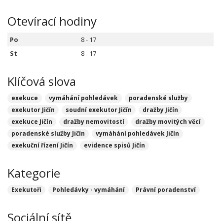
Otevírací hodiny
Po
8 - 17
St
8 - 17
Klíčová slova
exekuce
vymáhání pohledávek
poradenské služby
exekutor Jičín
soudní exekutor Jičín
dražby Jičín
exekuce Jičín
dražby nemovitostí
dražby movitých věcí
poradenské služby Jičín
vymáhání pohledávek Jičín
exekuční řízení Jičín
evidence spisů Jičín
Kategorie
Exekutoři
Pohledávky - vymáhání
Právní poradenství
Sociální sítě