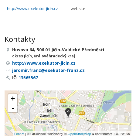
http://www.exekutor-jicin.cz
website
Kontakty
Husova 64, 506 01 Jičín-Valdické Předměstí
okres Jičín, Královéhradecký kraj
http://www.exekutor-jicin.cz
jaromir.franz@exekutor-franz.cz
IČ:
13565567
+
-
Leaflet
| © GIScience Heidelberg, ©
OpenStreetMap
& contributors, CC-BY-SA