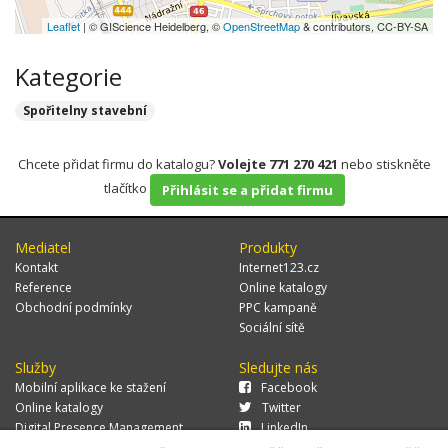
Leaflet
| © GIScience Heidelberg, ©
OpenStreetMap
& contributors, CC-BY-SA
Kategorie
Spořitelny stavební
Chcete přidat firmu do katalogu?
Volejte 771 270 421
nebo stiskněte
tlačítko
Přihlásit se a přidat firmu
Mediatel
Produkty
Kontakt
Internet123.cz
Reference
Online katalogy
Obchodní podmínky
PPC kampaně
Sociální sítě
Služby
Sledujte nás
Mobilní aplikace ke stažení
Facebook
Online katalogy
Twitter
Digital Presence Management
LinkedIn
Více zákazníků