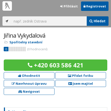
Přihlásit
Registrovat
Hledat
Jiřina Vykydalová
Spořitelny stavební
0
(
0
hodnocení)
+420 603 586 421
Ohodnotit
Přidat fotku
Navrhnout úpravu
Jsem majitel
Navigovat