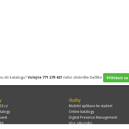
rmu do katalogu?
Volejte 771 270 421
nebo stiskněte tlačítko
Přihlásit se
y
Služby
23.cz
Mobilní aplikace ke stažení
talogy
Online katalogy
paně
Digital Presence Management
ítě
Více zákazníků