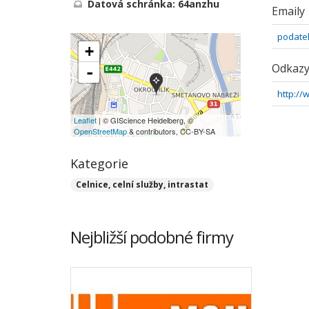
Datová schránka: 64anzhu
Emaily
podate
+
Odkaz
-
http://
Leaflet
| © GIScience Heidelberg, ©
OpenStreetMap
& contributors, CC-BY-SA
Kategorie
Celnice, celní služby, intrastat
Nejbližší podobné firmy