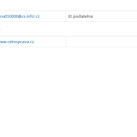
lna550000@cs.mfcr.cz
El. podatelna:
y
www.celnisprava.cz