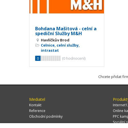
Bohdana Mašitová - celní a
spediční Služby M&H
Havlíčkův Brod
Celnice, celní služby,
intrastat
0
(
0
hodnocení)
Chcete přidat fi
Mediatel
Produkt
Kontakt
Internet1
Reference
Online ka
Obchodní podmínky
PPC kam
Sociální s