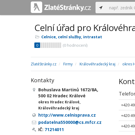
Celní úřad pro Královéhr
Celnice, celní služby, intrastat
0
(
0
hodnocení)
ZlatéStránky.cz
Firmy
Královéhradecký kraj
okres 
Kont
Kontakty
Bohuslava Martinů 1672/8A,
Telefo
500 02 Hradec Králové
okres Hradec Králové,
+420 49
Královéhradecký kraj
http://www.celnisprava.cz
+420 49
podatelna550000@cs.mfcr.cz
+420 49
IČ:
71214011