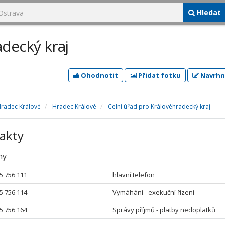
Hledat
adecký kraj
Ohodnotit
Přidat fotku
Navrhn
Hradec Králové
Hradec Králové
Celní úřad pro Královéhradecký kraj
akty
ny
5 756 111
hlavní telefon
5 756 114
Vymáhání - exekuční řízení
5 756 164
Správy příjmů - platby nedoplatků