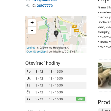
IČ:
26977770
Firma SI
zaměření
plechů, 
+
Dodáváme
kleci, kl
-
sloupky,
přivařova
blindmiet
pro nava
Leaflet
| © GIScience Heidelberg, ©
OpenStreetMap
& contributors, CC-BY-SA
Otevírací hodiny
Po
8 - 12
13 - 16:30
Út
8 - 12
13 - 16:30
St
8 - 12
13 - 16:30
Čt
8 - 12
13 - 16:30
Pá
8 - 12
13 - 16:30
Dnes
Prod
nýtova