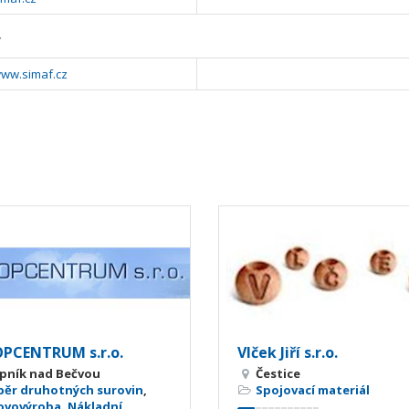
y
www.simaf.cz
PCENTRUM s.r.o.
Vlček Jiří s.r.o.
ipník nad Bečvou
Čestice
běr druhotných surovin
,
Spojovací materiál
ovovýroba
,
Nákladní