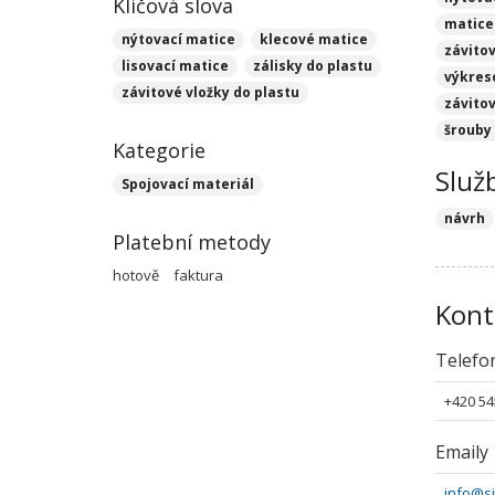
Klíčová slova
matice 
nýtovací matice
klecové matice
závitov
lisovací matice
zálisky do plastu
výkres
závitové vložky do plastu
závitov
šrouby 
Kategorie
Služ
Spojovací materiál
návrh
Platební metody
hotově
faktura
Kont
Telefo
+420 54
Emaily
info@s