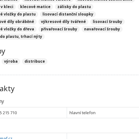
v kleci
klecové matice
zálisky do plastu
é vložky do plastu
lisovací distanční sloupky
ové díly obráběné
výkresové díly tvářené
lisovací šrouby
é vložky do dřeva
přivařovací šrouby
navařovací šrouby
do plastu, trhací nýty
by
výroba
distribuce
akty
ny
5 215 710
hlavní telefon
imaf.cz