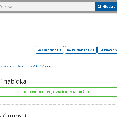
Hledat
Ohodnotit
Přidat fotku
Navrhn
o-město
Brno
SIMAF CZ s.r.o.
í nabídka
DISTRIBUCE SPOJOVACÍHO MATERIÁLU
s činnosti