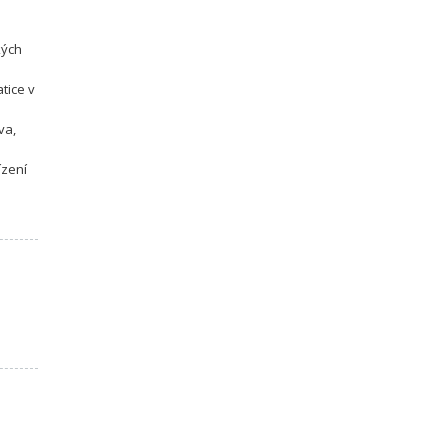
kých
tice v
va,
ízení