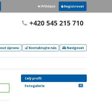
Přihlásit
Registrovat
+420 545 215 710
out úpravu
Kontaktujte nás
Navigovat
Celý profil
Fotogalerie
4