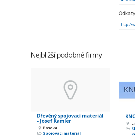
Odkaz
http://
Nejbližší podobné firmy
Dřevěný spojovací materiál
KNO
- Josef Kamler
L
Paseka
S
Spojovací materiál
K