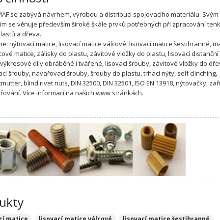
MAF se zabývá návrhem, výrobou a distribucí spojovacího materiálu. Svým
m se věnuje především široké škále prvků potřebných při zpracování ten
plastů a dřeva.
: nýtovací matice, lisovací matice válcové, lisovací matice šestihranné, ma
ecové matice, zálisky do plastu, závitové vložky do plastu, lisovací distanční
 výkresové díly obráběné i tvářené, lisovací šrouby, závitové vložky do dře
cí šrouby, navařovací šrouby, šrouby do plastu, trhací nýty, self clinching,
mutter, blind rivet nuts, DIN 32500, DIN 32501, ISO EN 13918, nýtovačky, zař
řování. Více informací na našich www stránkách.
ukty
cí matice
lisovací matice válcové
lisovací matice šestihranné