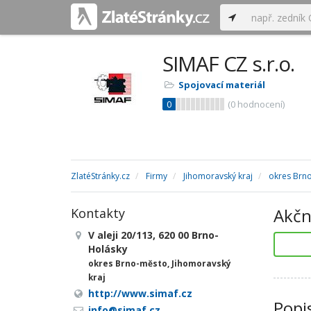
SIMAF CZ s.r.o.
Spojovací materiál
0
(
0
hodnocení)
ZlatéStránky.cz
Firmy
Jihomoravský kraj
okres Brn
Akčn
Kontakty
V aleji 20/113, 620 00 Brno-
Holásky
okres Brno-město, Jihomoravský
kraj
http://www.simaf.cz
Popi
info@simaf.cz