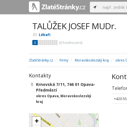
TALŮŽEK JOSEF MUDr.
Lékaři
0
(
0
hodnocení)
ZlatéStránky.cz
Firmy
Moravskoslezský kraj
okres 
Kont
Kontakty
Krnovská 7/11, 746 01 Opava-
Telefo
Předměstí
okres Opava, Moravskoslezský
+420 55
kraj
+