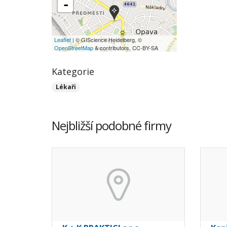
-
Leaflet
| © GIScience Heidelberg, ©
OpenStreetMap
& contributors, CC-BY-SA
Kategorie
Lékaři
Nejbližší podobné firmy