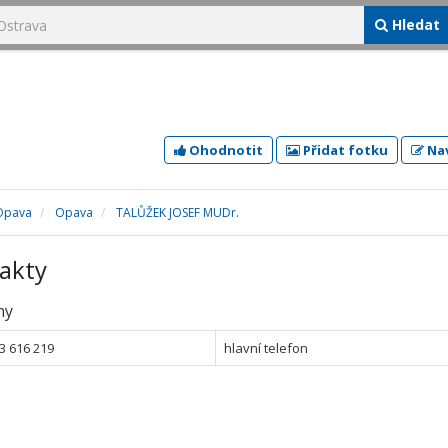
Hledat
Ohodnotit
Přidat fotku
Nav
Opava
Opava
TALŮŽEK JOSEF MUDr.
akty
ny
3 616 219
hlavní telefon