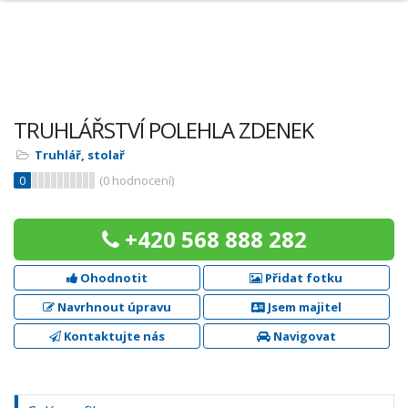
TRUHLÁŘSTVÍ POLEHLA ZDENEK
Truhlář, stolař
0
(
0
hodnocení)
+420 568 888 282
Ohodnotit
Přidat fotku
Navrhnout úpravu
Jsem majitel
Kontaktujte nás
Navigovat