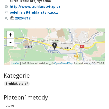
okres Třebíč, Kraj Vysočina
http://www.truhlarstvi-zp.cz
polehla.z@truhlarstvi-zp.cz
IČ:
29204712
+
-
Leaflet
| © GIScience Heidelberg, ©
OpenStreetMap
& contributors, CC-BY-SA
Kategorie
Truhlář, stolař
Platební metody
hotově