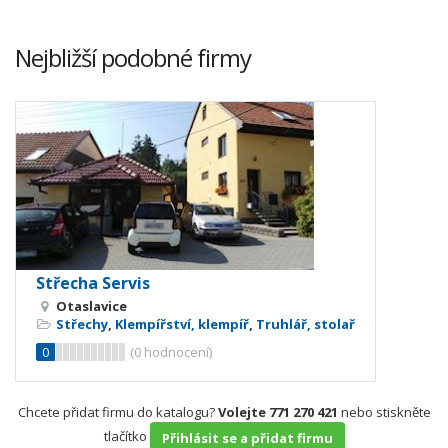
Nejbližší podobné firmy
Střecha Servis
Otaslavice
Střechy
,
Klempířství, klempíř
,
Truhlář, stolař
0
(
0
hodnocení)
Chcete přidat firmu do katalogu?
Volejte 771 270 421
nebo stiskněte
tlačítko
Přihlásit se a přidat firmu