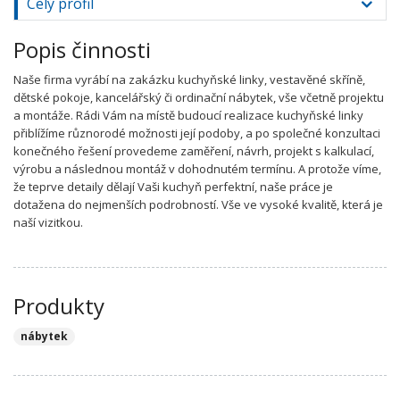
Celý profil
Popis činnosti
Naše firma vyrábí na zakázku kuchyňské linky, vestavěné skříně,
dětské pokoje, kancelářský či ordinační nábytek, vše včetně projektu
a montáže. Rádi Vám na místě budoucí realizace kuchyňské linky
přiblížíme různorodé možnosti její podoby, a po společné konzultaci
konečného řešení provedeme zaměření, návrh, projekt s kalkulací,
výrobu a následnou montáž v dohodnutém termínu. A protože víme,
že teprve detaily dělají Vaši kuchyň perfektní, naše práce je
dotažena do nejmenších podrobností. Vše ve vysoké kvalitě, která je
naší vizitkou.
Produkty
nábytek