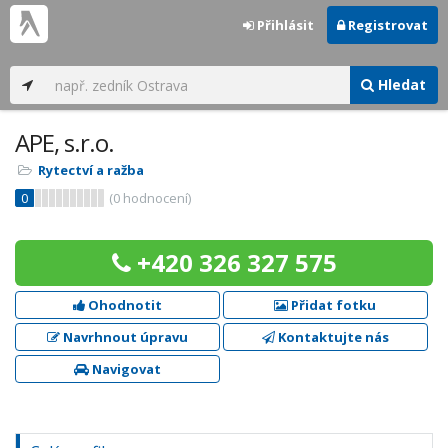
Přihlásit
Registrovat
Hledat
APE, s.r.o.
Rytectví a ražba
0
(
0
hodnocení)
+420 326 327 575
Ohodnotit
Přidat fotku
Navrhnout úpravu
Kontaktujte nás
Navigovat