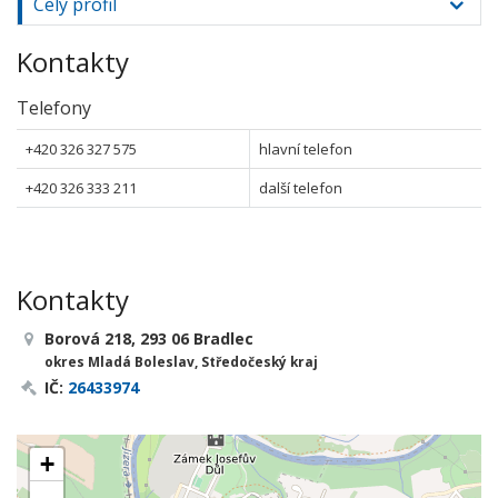
Celý profil
Kontakty
Telefony
+420 326 327 575
hlavní telefon
+420 326 333 211
další telefon
Kontakty
Borová 218, 293 06 Bradlec
okres Mladá Boleslav, Středočeský kraj
IČ:
26433974
+