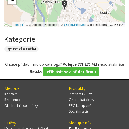
-
Leaflet
| © GIScience Heidelberg, ©
OpenStreetMap
& contributors, CC-BY-SA
Kategorie
Rytectví a ražba
Chcete přidat firmu do katalogu?
Volejte 771 270 421
nebo stiskněte
tlačítko
Přihlásit se a přidat firmu
Mediatel
Produkty
Kontakt
Internet123.cz
Reference
Online katalogy
Obchodní podmínky
PPC kampaně
Sociální sítě
Služby
Sledujte nás
Mobilní aplikace ke stažení
Facebook