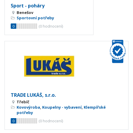
Sport - poháry
Benešov
Sportovní potřeby
0
(
0
hodnocení)
TRADE LUKÁŠ, s.r.o.
Třebíč
Kovovýroba
,
Koupelny - vybavení
,
Klempířské
potřeby
0
(
0
hodnocení)