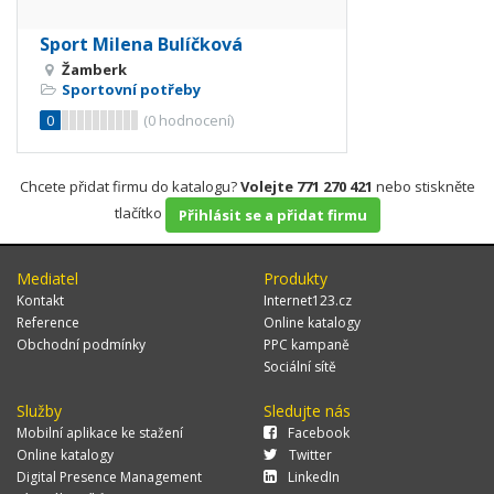
Sport Milena Bulíčková
Žamberk
Sportovní potřeby
0
(
0
hodnocení)
Chcete přidat firmu do katalogu?
Volejte 771 270 421
nebo stiskněte
tlačítko
Přihlásit se a přidat firmu
Mediatel
Produkty
Kontakt
Internet123.cz
Reference
Online katalogy
Obchodní podmínky
PPC kampaně
Sociální sítě
Služby
Sledujte nás
Mobilní aplikace ke stažení
Facebook
Online katalogy
Twitter
Digital Presence Management
LinkedIn