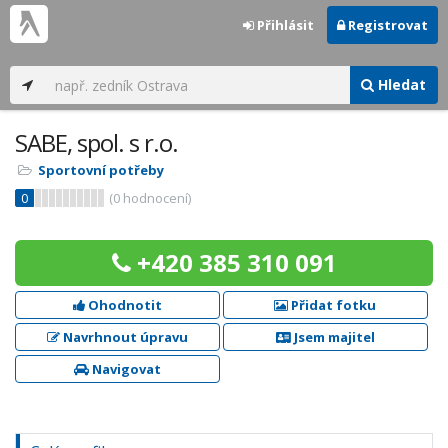
Přihlásit
Registrovat
Hledat
SABE, spol. s r.o.
Sportovní potřeby
0
(
0
hodnocení)
+420 385 310 091
Ohodnotit
Přidat fotku
Navrhnout úpravu
Jsem majitel
Navigovat