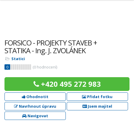
FORSICO - PROJEKTY STAVEB +
STATIKA - Ing. J. ZVOLÁNEK
Statici
0
(
0
hodnocení)
+420 495 272 983
Ohodnotit
Přidat fotku
Navrhnout úpravu
Jsem majitel
Navigovat