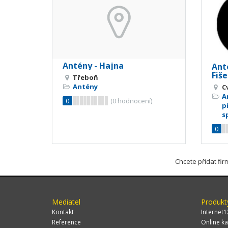
Antény - Hajna
Anté
Fiše
Třeboň
Antény
C
A
0
(
0
hodnocení)
p
s
0
Chcete přidat fi
Mediatel
Produkt
Kontakt
Internet1
Reference
Online ka