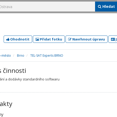
Hledat
Ohodnotit
Přidat fotku
Navrhnout úpravu
J
o-město
Brno
TEL-SAT Experts BRNO
s činnosti
ání a dodávky standardního softwaru
akty
ny