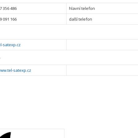
7 356 486
hlavní telefon
9 091 166
další telefon
l-satexp.cz
y
www.tel-satexp.cz