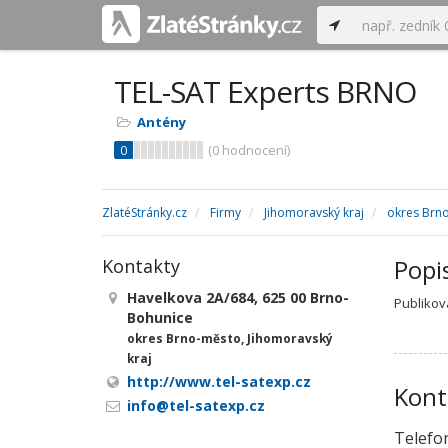
TEL-SAT Experts BRNO
Antény
0
(
0
hodnocení)
ZlatéStránky.cz
Firmy
Jihomoravský kraj
okres Brn
Popi
Kontakty
Havelkova 2A/684, 625 00 Brno-
Publikov
Bohunice
okres Brno-město, Jihomoravský
kraj
http://www.tel-satexp.cz
Kont
info@tel-satexp.cz
Telefo