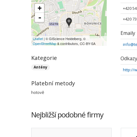
+
+420 54
-
+420 73
Emaily
Leaflet
| © GIScience Heidelberg, ©
OpenStreetMap
& contributors, CC-BY-SA
info@te
Kategorie
Odkaz
Antény
http://
Platební metody
hotově
Nejbližší podobné firmy