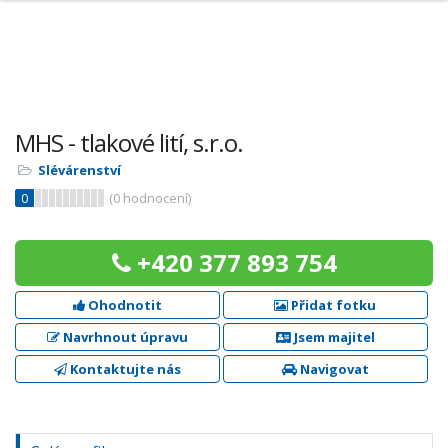
MHS - tlakové lití, s.r.o.
Slévárenství
0
(
0
hodnocení)
+420 377 893 754
Ohodnotit
Přidat fotku
Navrhnout úpravu
Jsem majitel
Kontaktujte nás
Navigovat