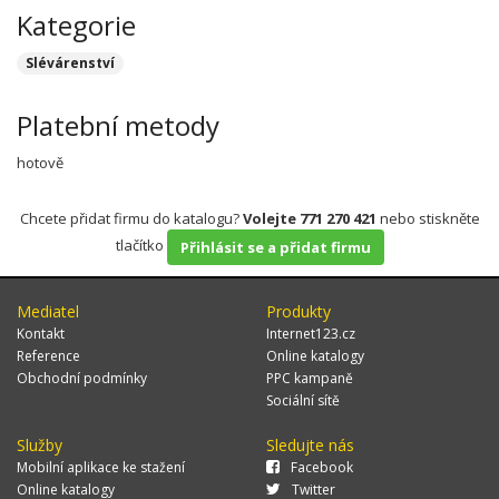
Kategorie
Slévárenství
Platební metody
hotově
Chcete přidat firmu do katalogu?
Volejte 771 270 421
nebo stiskněte
tlačítko
Přihlásit se a přidat firmu
Mediatel
Produkty
Kontakt
Internet123.cz
Reference
Online katalogy
Obchodní podmínky
PPC kampaně
Sociální sítě
Služby
Sledujte nás
Mobilní aplikace ke stažení
Facebook
Online katalogy
Twitter