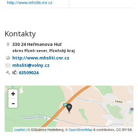
http://www.mhsliti.cnr.cz
Kontakty
330 24 Heřmanova Huť
okres Plzeň-sever, Plzeňský kraj
http://www.mhsliti.cnr.cz
mhsliti@volny.cz
IČ:
63509024
+
-
Leaflet
| © GIScience Heidelberg, ©
OpenStreetMap
& contributors, CC-BY-SA