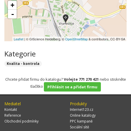
+
-
Leaflet
| © GIScience Heidelberg, ©
OpenStreetMap
& contributors, CC-BY-SA
Kategorie
Kvalita - kontrola
Chcete přidat firmu do katalogu?
Volejte 771 270 421
nebo stiskněte
tlačítko
Přihlásit se a přidat firmu
Mediatel
Produkty
Kontakt
Internet123.cz
Reference
Online katalogy
Obchodní podmínky
PPC kampaně
Sociální sítě