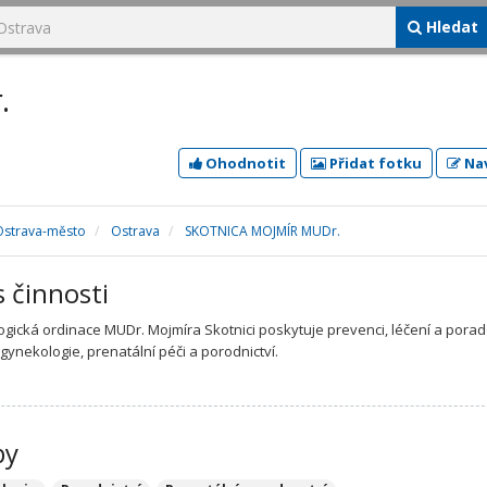
Hledat
.
Ohodnotit
Přidat fotku
Nav
Ostrava-město
Ostrava
SKOTNICA MOJMÍR MUDr.
s činnosti
gická ordinace MUDr. Mojmíra Skotnici poskytuje prevenci, léčení a porad
 gynekologie, prenatální péči a porodnictví.
by