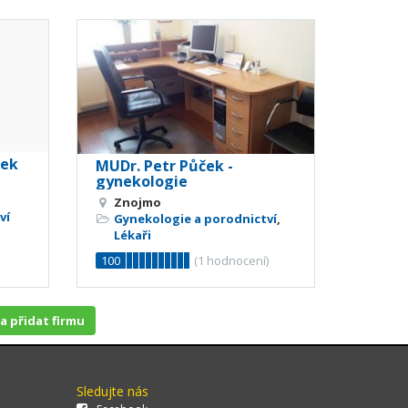
šek
MUDr. Petr Půček -
gynekologie
Znojmo
ví
Gynekologie a porodnictví
,
Lékaři
100
(
1
hodnocení)
 a přidat firmu
Sledujte nás