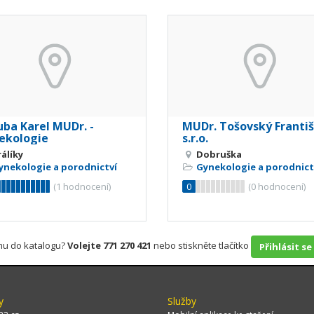
uba Karel MUDr. -
MUDr. Tošovský Franti
ekologie
s.r.o.
rálíky
Dobruška
ynekologie a porodnictví
Gynekologie a porodnict
(
1
hodnocení)
0
(
0
hodnocení)
rmu do katalogu?
Volejte 771 270 421
nebo stiskněte tlačítko
Přihlásit se
y
Služby