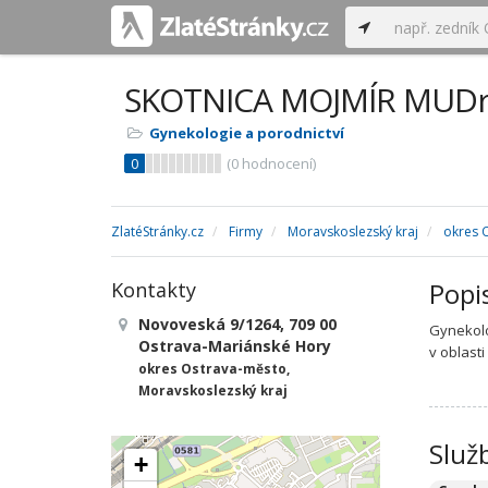
SKOTNICA MOJMÍR MUDr
Gynekologie a porodnictví
0
(
0
hodnocení)
ZlatéStránky.cz
Firmy
Moravskoslezský kraj
okres 
Popi
Kontakty
Novoveská 9/1264, 709 00
Gynekolo
Ostrava-Mariánské Hory
v oblasti
okres Ostrava-město,
Moravskoslezský kraj
Služ
+