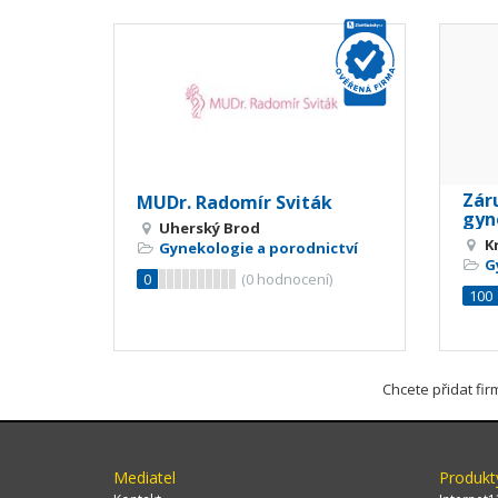
Zár
MUDr. Radomír Sviták
gyn
Uherský Brod
K
Gynekologie a porodnictví
G
0
(
0
hodnocení)
100
Chcete přidat fi
Mediatel
Produkt