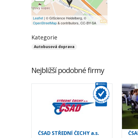
Leaflet
| © GIScience Heidelberg, ©
OpenStreetMap
& contributors, CC-BY-SA
Kategorie
Autobusová doprava
Nejbližší podobné firmy
ČSAD STŘEDNÍ ČECHY a.s.
ČSA