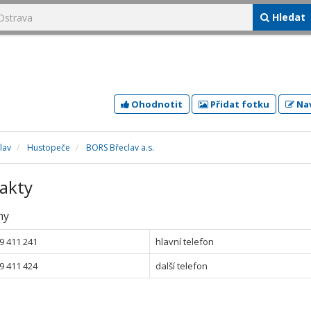
Hledat
Ohodnotit
Přidat fotku
Nav
lav
Hustopeče
BORS Břeclav a.s.
akty
ny
9 411 241
hlavní telefon
9 411 424
další telefon