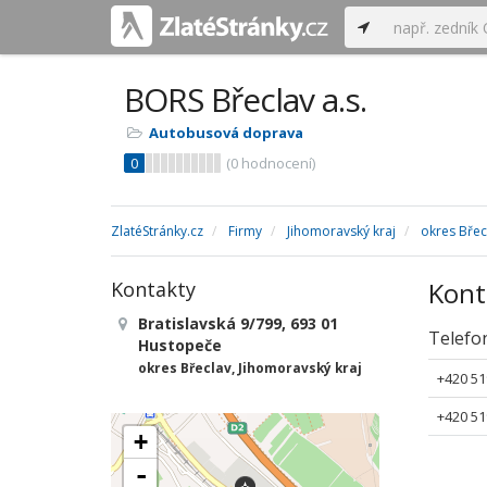
BORS Břeclav a.s.
Autobusová doprava
0
(
0
hodnocení)
ZlatéStránky.cz
Firmy
Jihomoravský kraj
okres Břec
Kont
Kontakty
Bratislavská 9/799, 693 01
Telefo
Hustopeče
okres Břeclav, Jihomoravský kraj
+420 51
+420 51
+
-