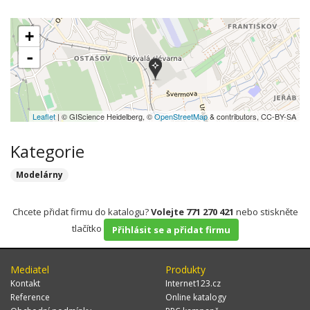
+
-
Leaflet
| © GIScience Heidelberg, ©
OpenStreetMap
& contributors, CC-BY-SA
Kategorie
Modelárny
Chcete přidat firmu do katalogu?
Volejte 771 270 421
nebo stiskněte
tlačítko
Přihlásit se a přidat firmu
Mediatel
Produkty
Kontakt
Internet123.cz
Reference
Online katalogy