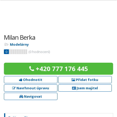
Milan Berka
Modelárny
0
(
0
hodnocení)
+420 777 176 445
Ohodnotit
Přidat fotku
Navrhnout úpravu
Jsem majitel
Navigovat