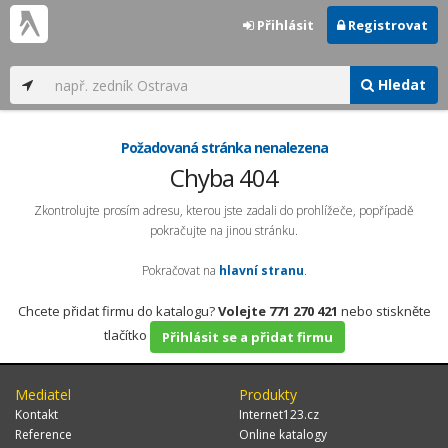
Přihlásit
Registrovat
Hledat
Požadovaná stránka nenalezena
Chyba 404
Zkontrolujte prosím adresu, kterou jste zadali do prohlížeče, popřípadě
pokračujte na jinou stránku.
Pokračovat na
hlavní stranu
.
Chcete přidat firmu do katalogu?
Volejte 771 270 421
nebo stiskněte
tlačítko
Přihlásit se a přidat firmu
Mediatel
Produkty
Kontakt
Internet123.cz
Reference
Online katalogy