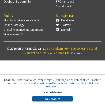
Obchodní podmínky
PPC kampaně
Sociální sítě
Služby
Sledujte nás
Mobilní aplikace ke stažení
Facebook
Online katalogy
Twitter
Digital Presence Management
LinkedIn
Více zákazníků
© 2026 MEDIATEL CZ, s.r.o.,
Za Potokem 46/4, 106 00 Praha 10, tel.:
+420 771 270 421, verze 1.29.0.143,
Cookies
Cookies
- Tyto stránky využívají v zájmu kvalitnějších služeb cookies.
Pročtěte
podrobnosti, jak přesně cookies využíváme a jak můžete změnit příslušná
nastavení.
Nesouhlasím
Souhlasím