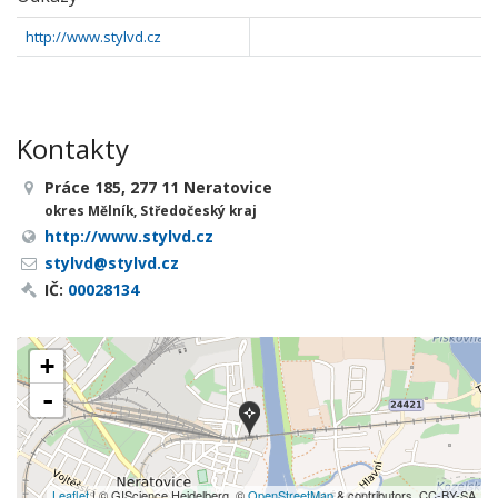
http://www.stylvd.cz
Kontakty
Práce 185, 277 11 Neratovice
okres Mělník, Středočeský kraj
http://www.stylvd.cz
stylvd@stylvd.cz
IČ:
00028134
+
-
Leaflet
| © GIScience Heidelberg, ©
OpenStreetMap
& contributors, CC-BY-SA