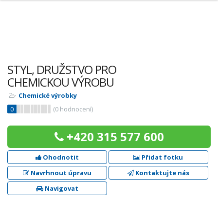
STYL, DRUŽSTVO PRO
CHEMICKOU VÝROBU
Chemické výrobky
0
(
0
hodnocení)
+420 315 577 600
Ohodnotit
Přidat fotku
Navrhnout úpravu
Kontaktujte nás
Navigovat