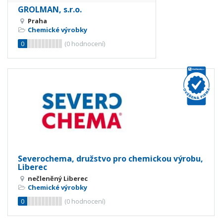
GROLMAN, s.r.o.
Praha
Chemické výrobky
0
(
0
hodnocení)
Severochema, družstvo pro chemickou výrobu,
Liberec
nečleněný Liberec
Chemické výrobky
0
(
0
hodnocení)