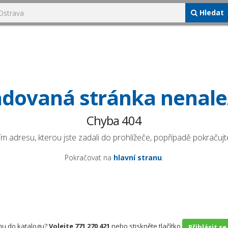
Hledat
dovaná stránka nenal
Chyba 404
ím adresu, kterou jste zadali do prohlížeče, popřípadě pokračujte
Pokračovat na
hlavní stranu
.
rmu do katalogu?
Volejte 771 270 421
nebo stiskněte tlačítko
Přihlásit se