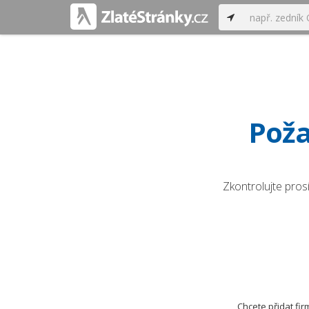
Poža
Zkontrolujte pros
Chcete přidat fi