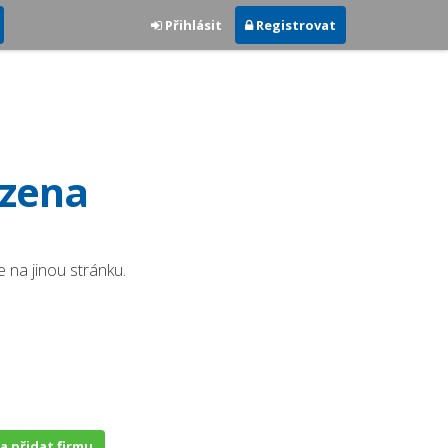
Přihlásit
Registrovat
ezena
 na jinou stránku.
 a přidat firmu