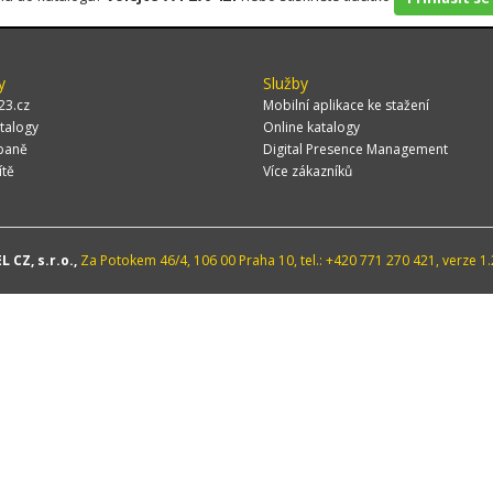
y
Služby
23.cz
Mobilní aplikace ke stažení
talogy
Online katalogy
paně
Digital Presence Management
ítě
Více zákazníků
 CZ, s.r.o.,
Za Potokem 46/4, 106 00 Praha 10, tel.: +420 771 270 421, verze 1.