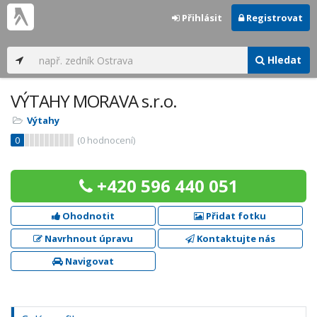
Přihlásit
Registrovat
Hledat
VÝTAHY MORAVA s.r.o.
Výtahy
0
(
0
hodnocení)
+420 596 440 051
Ohodnotit
Přidat fotku
Navrhnout úpravu
Kontaktujte nás
Navigovat