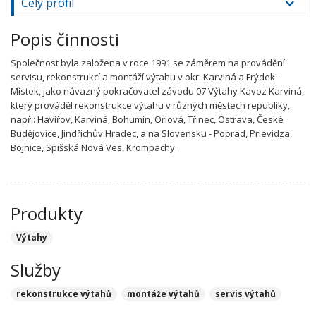
Celý profil
Popis činnosti
Společnost byla založena v roce 1991 se záměrem na provádění
servisu, rekonstrukcí a montáží výtahu v okr. Karviná a Frýdek –
Místek, jako návazný pokračovatel závodu 07 Výtahy Kavoz Karviná,
který prováděl rekonstrukce výtahu v různých městech republiky,
např.: Havířov, Karviná, Bohumín, Orlová, Třinec, Ostrava, České
Budějovice, Jindřichův Hradec, a na Slovensku - Poprad, Prievidza,
Bojnice, Spišská Nová Ves, Krompachy.
Produkty
Výtahy
Služby
rekonstrukce výtahů
montáže výtahů
servis výtahů