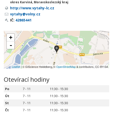
okres Karviná, Moravskoslezský kraj
http://www.vytahy-lc.cz
vytahy@volny.cz
IČ:
42865441
+
-
Leaflet
| © GIScience Heidelberg, ©
OpenStreetMap
& contributors, CC-BY-SA
Otevírací hodiny
Po
7 - 11
11:30 - 15:30
Út
7 - 11
11:30 - 15:30
St
7 - 11
11:30 - 15:30
Čt
7 - 11
11:30 - 15:30