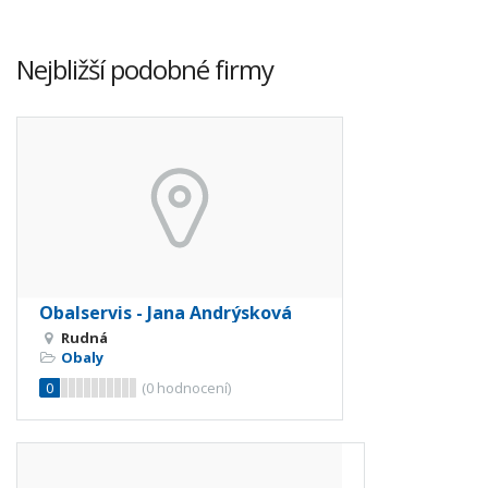
Nejbližší podobné firmy
Obalservis - Jana Andrýsková
Rudná
Obaly
0
(
0
hodnocení)