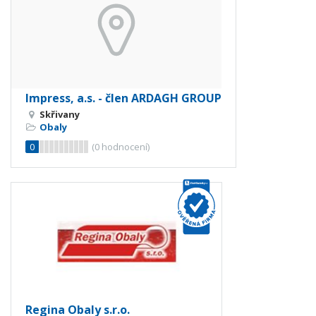
Impress, a.s. - člen ARDAGH GROUP
Skřivany
Obaly
0
(
0
hodnocení)
Regina Obaly s.r.o.