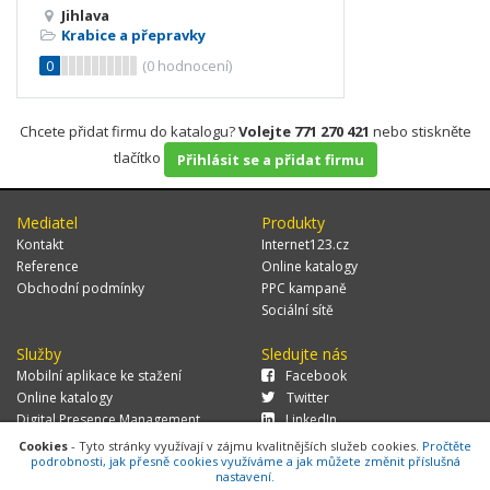
Jihlava
Krabice a přepravky
0
(
0
hodnocení)
Chcete přidat firmu do katalogu?
Volejte 771 270 421
nebo stiskněte
tlačítko
Přihlásit se a přidat firmu
Mediatel
Produkty
Kontakt
Internet123.cz
Reference
Online katalogy
Obchodní podmínky
PPC kampaně
Sociální sítě
Služby
Sledujte nás
Mobilní aplikace ke stažení
Facebook
Online katalogy
Twitter
Digital Presence Management
LinkedIn
Více zákazníků
Cookies
- Tyto stránky využívají v zájmu kvalitnějších služeb cookies.
Pročtěte
podrobnosti, jak přesně cookies využíváme a jak můžete změnit příslušná
nastavení.