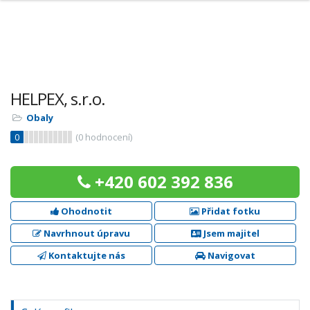
HELPEX, s.r.o.
Obaly
0
(
0
hodnocení)
+420 602 392 836
Ohodnotit
Přidat fotku
Navrhnout úpravu
Jsem majitel
Kontaktujte nás
Navigovat