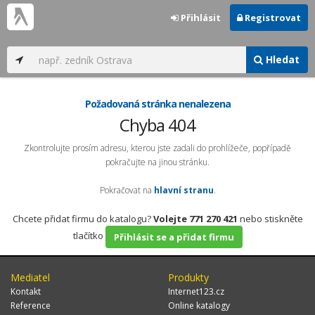
Přihlásit
Registrovat
Hledat
Požadovaná stránka nenalezena
Chyba 404
Zkontrolujte prosím adresu, kterou jste zadali do prohlížeče, popřípadě
pokračujte na jinou stránku.
Pokračovat na
hlavní stranu
.
Chcete přidat firmu do katalogu?
Volejte 771 270 421
nebo stiskněte
tlačítko
Přihlásit se a přidat firmu
Mediatel
Produkty
Kontakt
Internet123.cz
Reference
Online katalogy