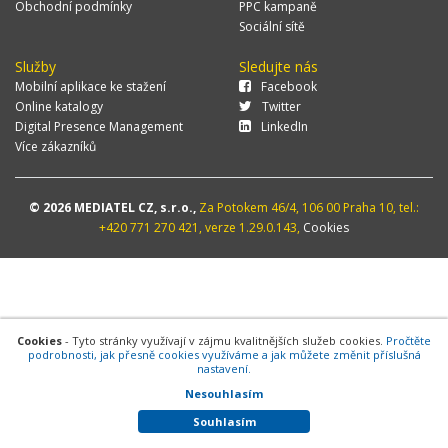
Obchodní podmínky
PPC kampaně
Sociální sítě
Služby
Sledujte nás
Mobilní aplikace ke stažení
Facebook
Online katalogy
Twitter
Digital Presence Management
LinkedIn
Více zákazníků
© 2026 MEDIATEL CZ, s.r.o.,
Za Potokem 46/4, 106 00 Praha 10, tel.:
+420 771 270 421, verze 1.29.0.143,
Cookies
Cookies
- Tyto stránky využívají v zájmu kvalitnějších služeb cookies.
Pročtěte
podrobnosti, jak přesně cookies využíváme a jak můžete změnit příslušná
nastavení.
Nesouhlasím
Souhlasím