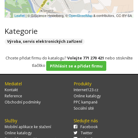
Leaflet
| © GIScience Heidelberg, ©
OpenStreetMap
& contributors, CC-BY-SA
Kategorie
Výroba, servis elektronických zařízení
Chcete přidat firmu do katalogu?
Volejte 771 270 421
nebo stiskněte
tlačítko
Přihlásit se a přidat firmu
Mediatel
Produkty
Kontakt
Internet123.cz
Reference
Online katalogy
Obchodní podmínky
PPC kampaně
Sociální sítě
Služby
Sledujte nás
Mobilní aplikace ke stažení
Facebook
Online katalogy
Twitter