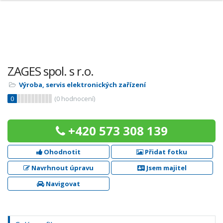
ZAGES spol. s r.o.
Výroba, servis elektronických zařízení
0
(
0
hodnocení)
+420 573 308 139
Ohodnotit
Přidat fotku
Navrhnout úpravu
Jsem majitel
Navigovat