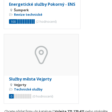
Energetické služby Pokorný - ENS
Šumperk
Revize technické
100
(
2
hodnocení)
Služby města Vejprty
Vejprty
Technické služby
0
(
0
hodnocení)
Chcete přidat firmu do katalogu?
Volejte 771 270 421
nebo stiskněte