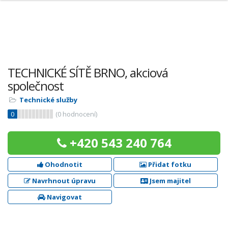
TECHNICKÉ SÍTĚ BRNO, akciová
společnost
Technické služby
0
(
0
hodnocení)
+420 543 240 764
Ohodnotit
Přidat fotku
Navrhnout úpravu
Jsem majitel
Navigovat