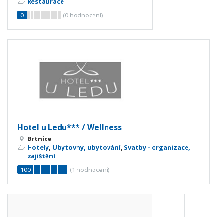
Restaurace
0
(
0
hodnocení)
Hotel u Ledu*** / Wellness
Brtnice
Hotely
,
Ubytovny, ubytování
,
Svatby - organizace,
zajištění
100
(
1
hodnocení)