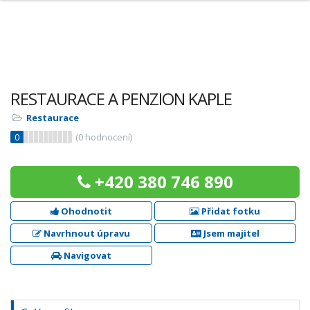
RESTAURACE A PENZION KAPLE
Restaurace
0
(
0
hodnocení)
+420 380 746 890
Ohodnotit
Přidat fotku
Navrhnout úpravu
Jsem majitel
Navigovat