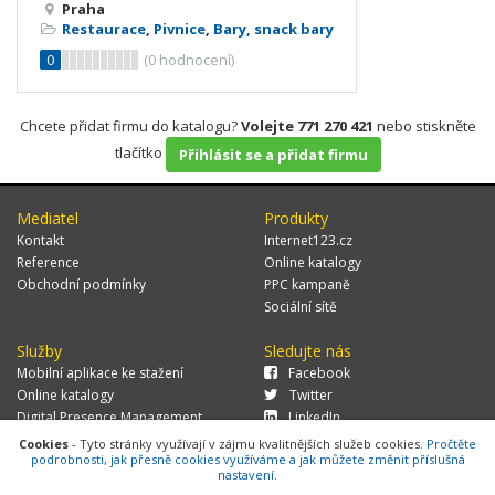
Praha
Restaurace
,
Pivnice
,
Bary, snack bary
0
(
0
hodnocení)
Chcete přidat firmu do katalogu?
Volejte 771 270 421
nebo stiskněte
tlačítko
Přihlásit se a přidat firmu
Mediatel
Produkty
Kontakt
Internet123.cz
Reference
Online katalogy
Obchodní podmínky
PPC kampaně
Sociální sítě
Služby
Sledujte nás
Mobilní aplikace ke stažení
Facebook
Online katalogy
Twitter
Digital Presence Management
LinkedIn
Více zákazníků
Cookies
- Tyto stránky využívají v zájmu kvalitnějších služeb cookies.
Pročtěte
podrobnosti, jak přesně cookies využíváme a jak můžete změnit příslušná
nastavení.