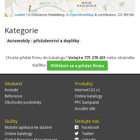
Leaflet
| © GIScience Heidelberg, ©
OpenStreetMap
& contributors, CC-BY-SA
Kategorie
Automobily - příslušenství a doplňky
Chcete přidat firmu do katalogu?
Volejte 771 270 421
nebo stiskněte
tlačítko
Přihlásit se a přidat firmu
Mediatel
Produkty
Kontakt
Internet123.cz
Reference
Online katalogy
Obchodní podmínky
PPC kampaně
Sociální sítě
Služby
Sledujte nás
Mobilní aplikace ke stažení
Facebook
Online katalogy
Twitter
Digital Presence Management
LinkedIn