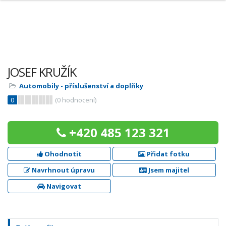
JOSEF KRUŽÍK
Automobily - příslušenství a doplňky
0
(
0
hodnocení)
+420 485 123 321
Ohodnotit
Přidat fotku
Navrhnout úpravu
Jsem majitel
Navigovat