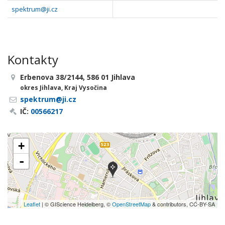
spektrum@ji.cz
Kontakty
Erbenova 38/2144, 586 01 Jihlava
okres Jihlava, Kraj Vysočina
spektrum@ji.cz
IČ:
00566217
+
-
Leaflet
| © GIScience Heidelberg, ©
OpenStreetMap
& contributors, CC-BY-SA