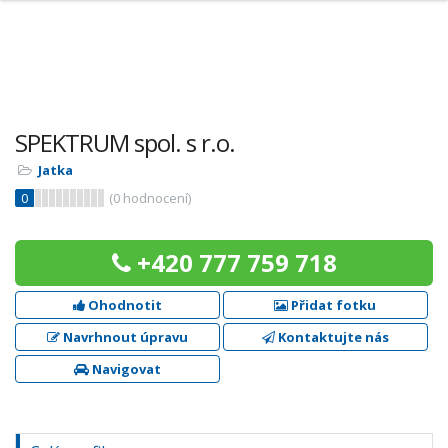
SPEKTRUM spol. s r.o.
Jatka
0
(
0
hodnocení)
+420 777 759 718
Ohodnotit
Přidat fotku
Navrhnout úpravu
Kontaktujte nás
Navigovat