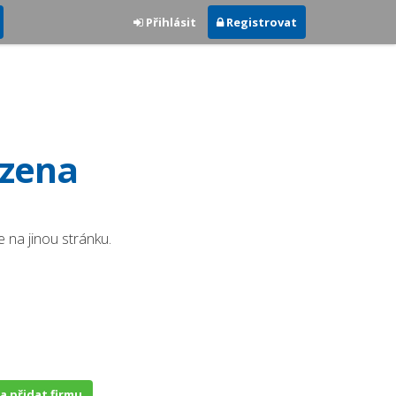
Přihlásit
Registrovat
ezena
 na jinou stránku.
 a přidat firmu