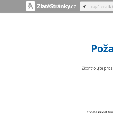
Poža
Zkontrolujte pros
Chcete přidat fi