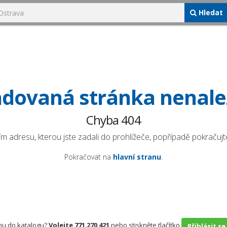
Hledat
dovaná stránka nenal
Chyba 404
ím adresu, kterou jste zadali do prohlížeče, popřípadě pokračujte
Pokračovat na
hlavní stranu
.
rmu do katalogu?
Volejte 771 270 421
nebo stiskněte tlačítko
Přihlásit se