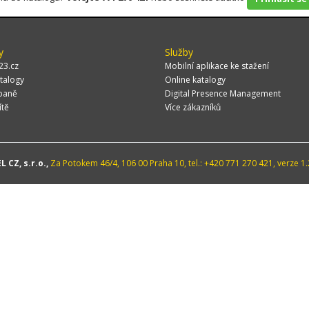
y
Služby
23.cz
Mobilní aplikace ke stažení
talogy
Online katalogy
paně
Digital Presence Management
ítě
Více zákazníků
 CZ, s.r.o.,
Za Potokem 46/4, 106 00 Praha 10, tel.: +420 771 270 421, verze 1.