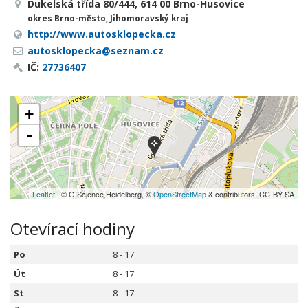
Dukelská třída 80/444, 614 00 Brno-Husovice
okres Brno-město, Jihomoravský kraj
http://www.autosklopecka.cz
autosklopecka@seznam.cz
IČ:
27736407
+
-
Leaflet
| © GIScience Heidelberg, ©
OpenStreetMap
& contributors, CC-BY-SA
Otevírací hodiny
Po
8 - 17
Út
8 - 17
St
8 - 17