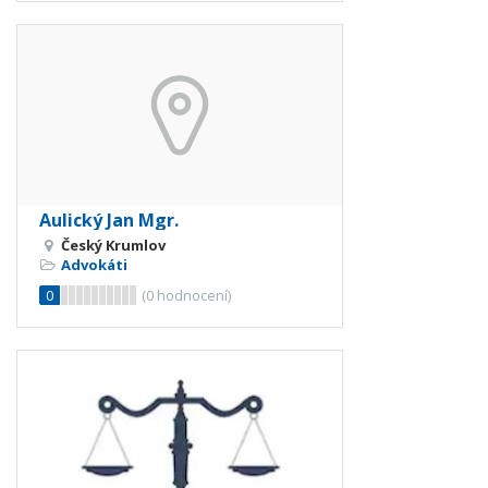
Aulický Jan Mgr.
Český Krumlov
Advokáti
0
(
0
hodnocení)