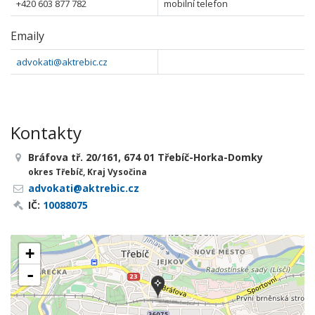
+420 603 877 782
mobilní telefon
Emaily
advokati@aktrebic.cz
Kontakty
Bráfova tř. 20/161, 674 01 Třebíč-Horka-Domky
okres Třebíč, Kraj Vysočina
advokati@aktrebic.cz
IČ:
10088075
+
-