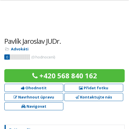
Pavlík Jaroslav JUDr.
Advokáti
0
(
0
hodnocení)
+420 568 840 162
Ohodnotit
Přidat fotku
Navrhnout úpravu
Kontaktujte nás
Navigovat