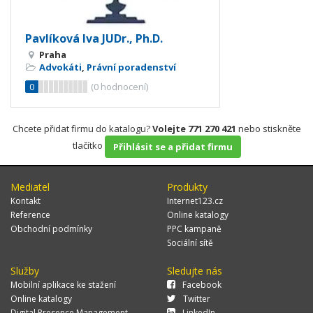
Pavlíková Iva JUDr., Ph.D.
Praha
Advokáti
,
Právní poradenství
0
(
0
hodnocení)
Chcete přidat firmu do katalogu?
Volejte 771 270 421
nebo stiskněte
tlačítko
Přihlásit se a přidat firmu
Mediatel
Produkty
Kontakt
Internet123.cz
Reference
Online katalogy
Obchodní podmínky
PPC kampaně
Sociální sítě
Služby
Sledujte nás
Mobilní aplikace ke stažení
Facebook
Online katalogy
Twitter
Digital Presence Management
LinkedIn