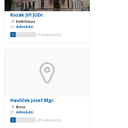
Kozák Jiří JUDr.
Pelhřimov
Advokáti
0
(
0
hodnocení)
Havlíček Josef Mgr.
Brno
Advokáti
0
(
0
hodnocení)