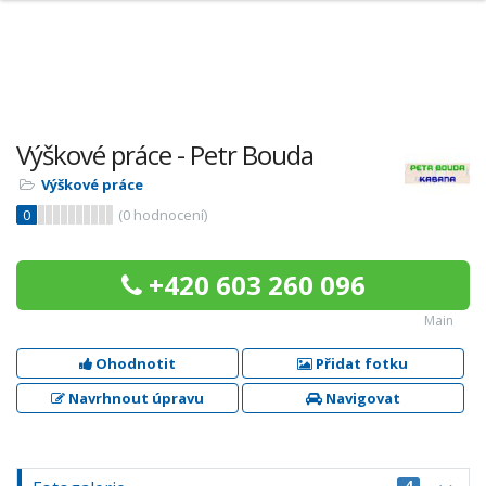
Výškové práce - Petr Bouda
Výškové práce
0
(
0
hodnocení)
+420 603 260 096
Main
Ohodnotit
Přidat fotku
Navrhnout úpravu
Navigovat
4