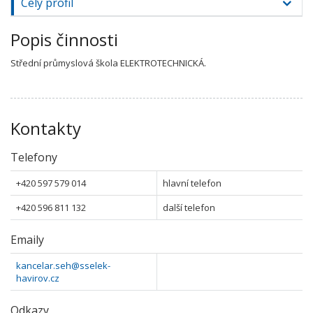
Celý profil
Popis činnosti
Střední průmyslová škola ELEKTROTECHNICKÁ.
Kontakty
Telefony
+420 597 579 014
hlavní telefon
+420 596 811 132
další telefon
Emaily
kancelar.seh@sselek-
havirov.cz
Odkazy