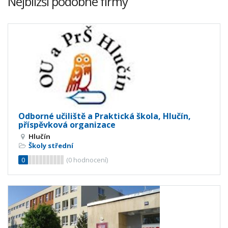
Nejbližší podobné firmy
Odborné učiliště a Praktická škola, Hlučín,
příspěvková organizace
Hlučín
Školy střední
0
(
0
hodnocení)