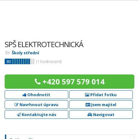
SPŠ ELEKTROTECHNICKÁ
Školy střední
80
(
1
hodnocení)
+420 597 579 014
Ohodnotit
Přidat fotku
Navrhnout úpravu
Jsem majitel
Kontaktujte nás
Navigovat