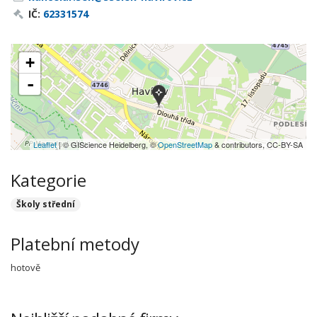
IČ:
62331574
+
-
Leaflet
| © GIScience Heidelberg, ©
OpenStreetMap
& contributors, CC-BY-SA
Kategorie
Školy střední
Platební metody
hotově