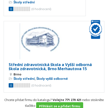
Školy střední
0
(
0
hodnocení)
Střední zdravotnická škola a Vyšší odborná
škola zdravotnická, Brno Merhautova 15
Brno
Školy střední
,
Školy vyšší odborné
0
(
0
hodnocení)
Chcete přidat firmu do katalogu?
Volejte 771 270 421
nebo stiskněte
tlačítko
Přihlásit se a přidat firmu