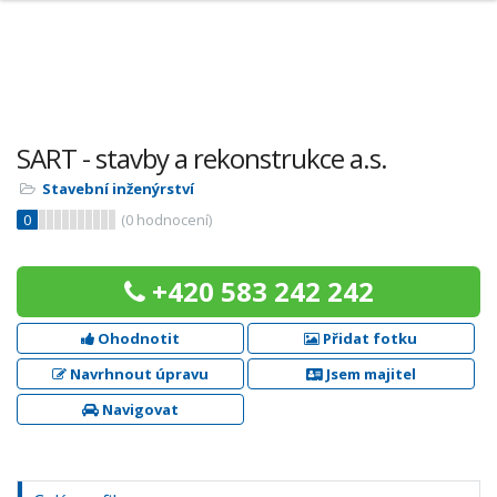
SART - stavby a rekonstrukce a.s.
Stavební inženýrství
0
(
0
hodnocení)
+420 583 242 242
Ohodnotit
Přidat fotku
Navrhnout úpravu
Jsem majitel
Navigovat