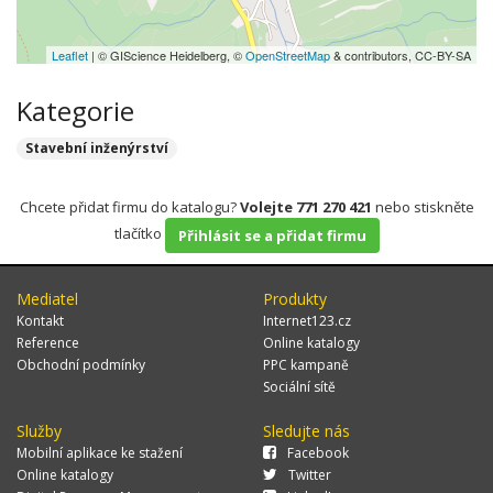
Leaflet
| © GIScience Heidelberg, ©
OpenStreetMap
& contributors, CC-BY-SA
Kategorie
Stavební inženýrství
Chcete přidat firmu do katalogu?
Volejte 771 270 421
nebo stiskněte
tlačítko
Přihlásit se a přidat firmu
Mediatel
Produkty
Kontakt
Internet123.cz
Reference
Online katalogy
Obchodní podmínky
PPC kampaně
Sociální sítě
Služby
Sledujte nás
Mobilní aplikace ke stažení
Facebook
Online katalogy
Twitter