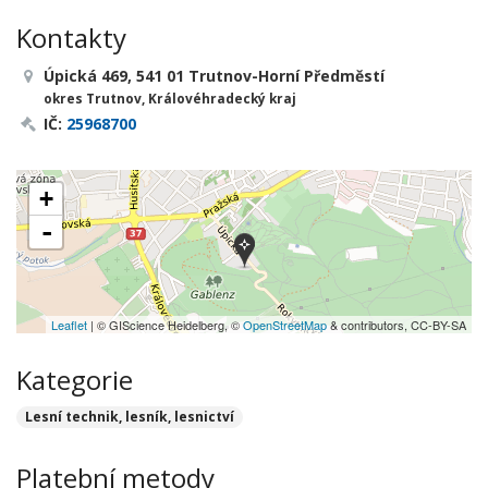
Kontakty
Úpická 469, 541 01 Trutnov-Horní Předměstí
okres Trutnov, Královéhradecký kraj
IČ:
25968700
+
-
Leaflet
| © GIScience Heidelberg, ©
OpenStreetMap
& contributors, CC-BY-SA
Kategorie
Lesní technik, lesník, lesnictví
Platební metody