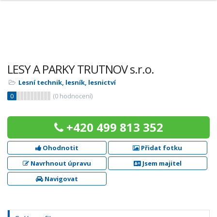
LESY A PARKY TRUTNOV s.r.o.
Lesní technik, lesník, lesnictví
0
(
0
hodnocení)
+420 499 813 352
Ohodnotit
Přidat fotku
Navrhnout úpravu
Jsem majitel
Navigovat