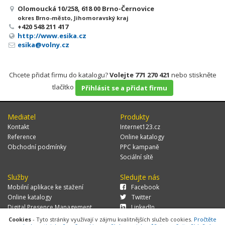
Olomoucká 10/258, 618 00 Brno-Černovice
okres Brno-město, Jihomoravský kraj
+420 548 211 417
http://www.esika.cz
esika@volny.cz
Chcete přidat firmu do katalogu?
Volejte 771 270 421
nebo stiskněte
tlačítko
Přihlásit se a přidat firmu
Mediatel
Produkty
Kontakt
Internet123.cz
Reference
Online katalogy
Obchodní podmínky
PPC kampaně
Sociální sítě
Služby
Sledujte nás
Mobilní aplikace ke stažení
Facebook
Online katalogy
Twitter
Digital Presence Management
LinkedIn
Více zákazníků
Cookies
- Tyto stránky využívají v zájmu kvalitnějších služeb cookies.
Pročtěte