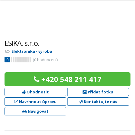
ESIKA, s.r.o.
Elektronika - výroba
0
(
0
hodnocení)
+420 548 211 417
Ohodnotit
Přidat fotku
Navrhnout úpravu
Kontaktujte nás
Navigovat