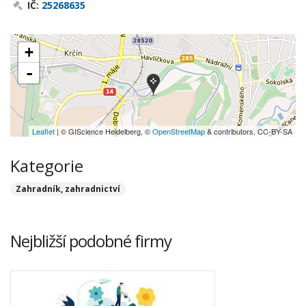
IČ:
25268635
+
-
Leaflet
| © GIScience Heidelberg, ©
OpenStreetMap
& contributors, CC-BY-SA
Kategorie
Zahradník, zahradnictví
Nejbližší podobné firmy