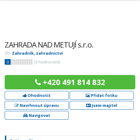
ZAHRADA NAD METUJÍ s.r.o.
Zahradník, zahradnictví
0
(
0
hodnocení)
+420 491 814 832
Ohodnotit
Přidat fotku
Navrhnout úpravu
Jsem majitel
Navigovat