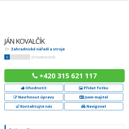
JÁN KOVALČÍK
Zahradnické nářadí a stroje
0
(
0
hodnocení)
+420 315 621 117
Ohodnotit
Přidat fotku
Navrhnout úpravu
Jsem majitel
Kontaktujte nás
Navigovat