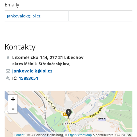
Emaily
jankovalcik@iol.cz
Kontakty
Litoměřická 144, 277 21 Liběchov
okres Mělník, Středočeský kraj
jankovalcik@iol.cz
IČ:
15883051
+
-
Leaflet
| © GIScience Heidelberg, ©
OpenStreetMap
& contributors, CC-BY-SA