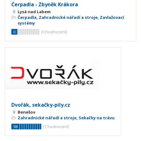
Čerpadla - Zbyněk Krákora
Lysá nad Labem
Čerpadla
,
Zahradnické nářadí a stroje
,
Zavlažovací
systémy
0
(
0
hodnocení)
Dvořák, sekačky-pily.cz
Benešov
Zahradnické nářadí a stroje
,
Sekačky na trávu
98
(
1
hodnocení)