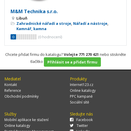
M&M Technika s.r.o.
Libuň
Zahradnické nářadí a stroje
,
Nářadí a nástroje
,
Kamnář, kamna
0
(
0
hodnocení)
Chcete přidat firmu do katalogu?
Volejte 771 270 421
nebo stiskněte
tlačítko
Přihlásit se a přidat firmu
Mediatel
Produkty
Kontakt
Internet123.cz
Reference
Online katalogy
Obchodní podmínky
PPC kampaně
Sociální sítě
Služby
Sledujte nás
Mobilní aplikace ke stažení
Facebook
Online katalogy
Twitter